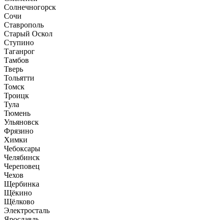
Солнечногорск
Сочи
Ставрополь
Старый Оскол
Ступино
Таганрог
Тамбов
Тверь
Тольятти
Томск
Троицк
Тула
Тюмень
Ульяновск
Фрязино
Химки
Чебоксары
Челябинск
Череповец
Чехов
Щербинка
Щёкино
Щёлково
Электросталь
Ярославль