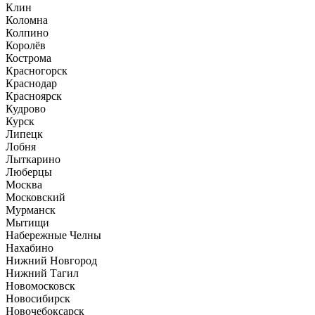
Клин
Коломна
Колпино
Королёв
Кострома
Красногорск
Краснодар
Красноярск
Кудрово
Курск
Липецк
Лобня
Лыткарино
Люберцы
Москва
Московский
Мурманск
Мытищи
Набережные Челны
Нахабино
Нижний Новгород
Нижний Тагил
Новомосковск
Новосибирск
Новочебоксарск