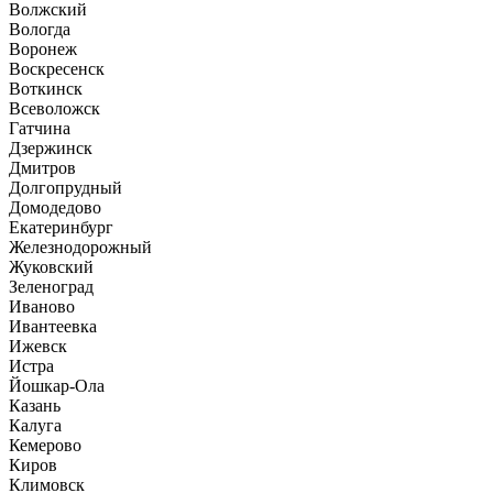
Волжский
Вологда
Воронеж
Воскресенск
Воткинск
Всеволожск
Гатчина
Дзержинск
Дмитров
Долгопрудный
Домодедово
Екатеринбург
Железнодорожный
Жуковский
Зеленоград
Иваново
Ивантеевка
Ижевск
Истра
Йошкар-Ола
Казань
Калуга
Кемерово
Киров
Климовск