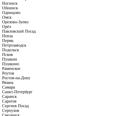
Ногинск
Обнинск
Одинцово
Омск
Орехово-Зуево
Орёл
Павловский Посад
Пенза
Пермь
Петрозаводск
Подольск
Псков
Пушкин
Пушкино
Раменское
Реутов
Ростов-на-Дону
Рязань
Самара
Санкт-Петербург
Саранск
Саратов
Сергиев Посад
Серпухов
Смоленск