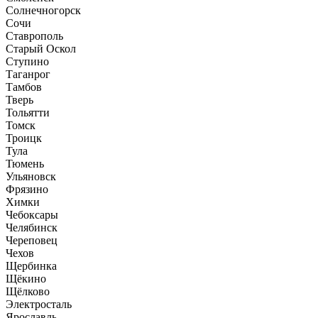
Солнечногорск
Сочи
Ставрополь
Старый Оскол
Ступино
Таганрог
Тамбов
Тверь
Тольятти
Томск
Троицк
Тула
Тюмень
Ульяновск
Фрязино
Химки
Чебоксары
Челябинск
Череповец
Чехов
Щербинка
Щёкино
Щёлково
Электросталь
Ярославль