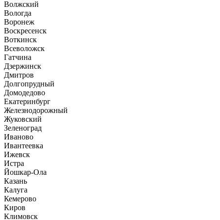
Волжский
Вологда
Воронеж
Воскресенск
Воткинск
Всеволожск
Гатчина
Дзержинск
Дмитров
Долгопрудный
Домодедово
Екатеринбург
Железнодорожный
Жуковский
Зеленоград
Иваново
Ивантеевка
Ижевск
Истра
Йошкар-Ола
Казань
Калуга
Кемерово
Киров
Климовск