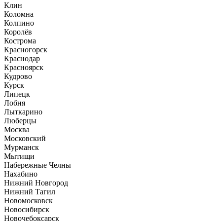
Клин
Коломна
Колпино
Королёв
Кострома
Красногорск
Краснодар
Красноярск
Кудрово
Курск
Липецк
Лобня
Лыткарино
Люберцы
Москва
Московский
Мурманск
Мытищи
Набережные Челны
Нахабино
Нижний Новгород
Нижний Тагил
Новомосковск
Новосибирск
Новочебоксарск