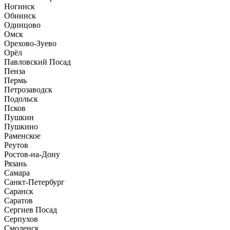
Ногинск
Обнинск
Одинцово
Омск
Орехово-Зуево
Орёл
Павловский Посад
Пенза
Пермь
Петрозаводск
Подольск
Псков
Пушкин
Пушкино
Раменское
Реутов
Ростов-на-Дону
Рязань
Самара
Санкт-Петербург
Саранск
Саратов
Сергиев Посад
Серпухов
Смоленск