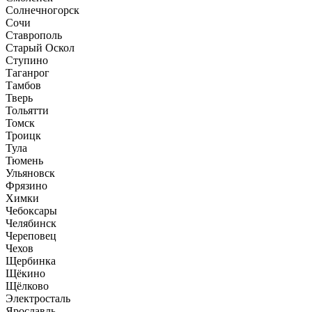
Солнечногорск
Сочи
Ставрополь
Старый Оскол
Ступино
Таганрог
Тамбов
Тверь
Тольятти
Томск
Троицк
Тула
Тюмень
Ульяновск
Фрязино
Химки
Чебоксары
Челябинск
Череповец
Чехов
Щербинка
Щёкино
Щёлково
Электросталь
Ярославль