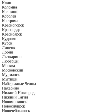
Клин
Коломна
Колпино
Королёв
Кострома
Красногорск
Краснодар
Красноярск
Кудрово
Курск
Липецк
Лобня
Лыткарино
Люберцы
Москва
Московский
Мурманск
Мытищи
Набережные Челны
Нахабино
Нижний Новгород
Нижний Тагил
Новомосковск
Новосибирск
Новочебоксарск