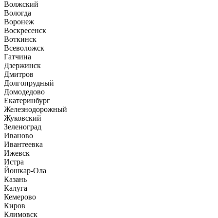
Волжский
Вологда
Воронеж
Воскресенск
Воткинск
Всеволожск
Гатчина
Дзержинск
Дмитров
Долгопрудный
Домодедово
Екатеринбург
Железнодорожный
Жуковский
Зеленоград
Иваново
Ивантеевка
Ижевск
Истра
Йошкар-Ола
Казань
Калуга
Кемерово
Киров
Климовск