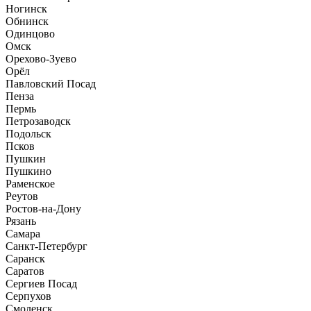
Ногинск
Обнинск
Одинцово
Омск
Орехово-Зуево
Орёл
Павловский Посад
Пенза
Пермь
Петрозаводск
Подольск
Псков
Пушкин
Пушкино
Раменское
Реутов
Ростов-на-Дону
Рязань
Самара
Санкт-Петербург
Саранск
Саратов
Сергиев Посад
Серпухов
Смоленск