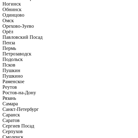
Ногинск
Обнинск
Одинцово
Омск
Орехово-Зуево
Орёл
Павловский Посад
Пенза
Пермь
Петрозаводск
Подольск
Псков
Пушкин
Пушкино
Раменское
Реутов
Ростов-на-Дону
Рязань
Самара
Санкт-Петербург
Саранск
Саратов
Сергиев Посад
Серпухов
Смоленск