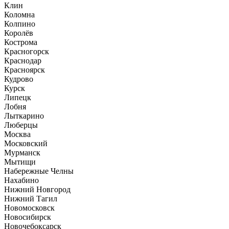
Клин
Коломна
Колпино
Королёв
Кострома
Красногорск
Краснодар
Красноярск
Кудрово
Курск
Липецк
Лобня
Лыткарино
Люберцы
Москва
Московский
Мурманск
Мытищи
Набережные Челны
Нахабино
Нижний Новгород
Нижний Тагил
Новомосковск
Новосибирск
Новочебоксарск