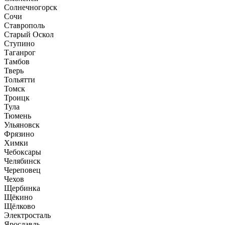
Солнечногорск
Сочи
Ставрополь
Старый Оскол
Ступино
Таганрог
Тамбов
Тверь
Тольятти
Томск
Троицк
Тула
Тюмень
Ульяновск
Фрязино
Химки
Чебоксары
Челябинск
Череповец
Чехов
Щербинка
Щёкино
Щёлково
Электросталь
Ярославль