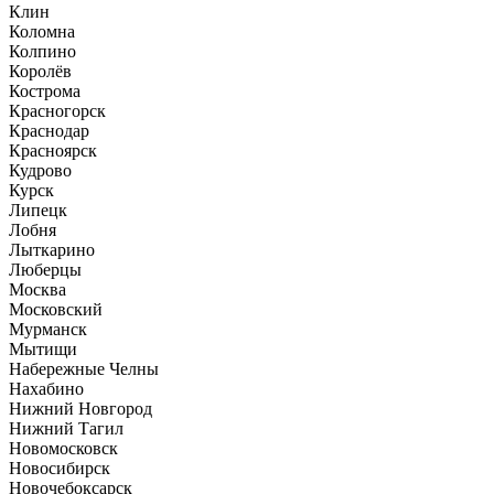
Клин
Коломна
Колпино
Королёв
Кострома
Красногорск
Краснодар
Красноярск
Кудрово
Курск
Липецк
Лобня
Лыткарино
Люберцы
Москва
Московский
Мурманск
Мытищи
Набережные Челны
Нахабино
Нижний Новгород
Нижний Тагил
Новомосковск
Новосибирск
Новочебоксарск