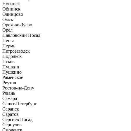
Ногинск
Обнинск
Одинцово
Омск
Орехово-Зуево
Орёл
Павловский Посад
Пенза
Пермь
Петрозаводск
Подольск
Псков
Пушкин
Пушкино
Раменское
Реутов
Ростов-на-Дону
Рязань
Самара
Санкт-Петербург
Саранск
Саратов
Сергиев Посад
Серпухов
Смоленск