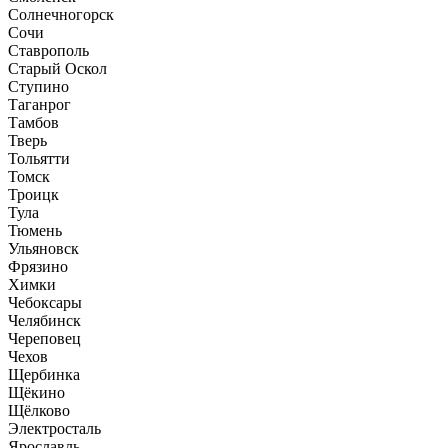
Солнечногорск
Сочи
Ставрополь
Старый Оскол
Ступино
Таганрог
Тамбов
Тверь
Тольятти
Томск
Троицк
Тула
Тюмень
Ульяновск
Фрязино
Химки
Чебоксары
Челябинск
Череповец
Чехов
Щербинка
Щёкино
Щёлково
Электросталь
Ярославль