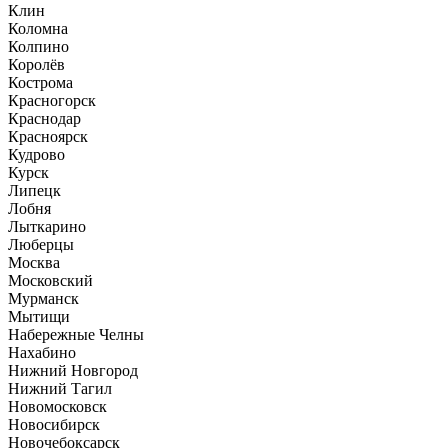
Клин
Коломна
Колпино
Королёв
Кострома
Красногорск
Краснодар
Красноярск
Кудрово
Курск
Липецк
Лобня
Лыткарино
Люберцы
Москва
Московский
Мурманск
Мытищи
Набережные Челны
Нахабино
Нижний Новгород
Нижний Тагил
Новомосковск
Новосибирск
Новочебоксарск