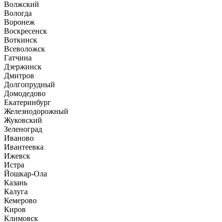
Волжский
Вологда
Воронеж
Воскресенск
Воткинск
Всеволожск
Гатчина
Дзержинск
Дмитров
Долгопрудный
Домодедово
Екатеринбург
Железнодорожный
Жуковский
Зеленоград
Иваново
Ивантеевка
Ижевск
Истра
Йошкар-Ола
Казань
Калуга
Кемерово
Киров
Климовск