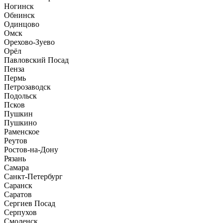
Ногинск
Обнинск
Одинцово
Омск
Орехово-Зуево
Орёл
Павловский Посад
Пенза
Пермь
Петрозаводск
Подольск
Псков
Пушкин
Пушкино
Раменское
Реутов
Ростов-на-Дону
Рязань
Самара
Санкт-Петербург
Саранск
Саратов
Сергиев Посад
Серпухов
Смоленск