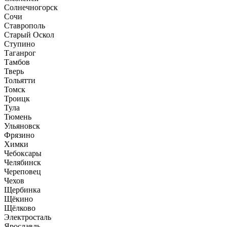
Солнечногорск
Сочи
Ставрополь
Старый Оскол
Ступино
Таганрог
Тамбов
Тверь
Тольятти
Томск
Троицк
Тула
Тюмень
Ульяновск
Фрязино
Химки
Чебоксары
Челябинск
Череповец
Чехов
Щербинка
Щёкино
Щёлково
Электросталь
Ярославль