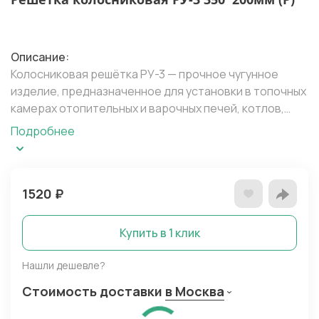
Описание:
Колосниковая решётка РУ-3 — прочное чугунное
изделие, предназначенное для установки в топочных
камерах отопительных и варочных печей, котлов,
барбекю. Обеспечивает эффективное горение за
Подробнее
счёт организации воздушного потока снизу вверх и
своевременного удаления золы в поддувальную
камеру.
1520
₽
Основные характеристики:
Рабочий размер: 350×200 мм
Габариты: 355×205 мм (с учётом кромки)
Купить в 1 клик
Высота: 35 мм
Вес: 5,38 кг
Нашли дешевле?
Материал: чугун
Стоимость доставки
в Москва
Тип: прямоугольная
Преимущества: