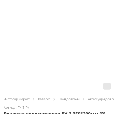
Чистопар.Маркет
Каталог
Печи для бани
Аксессуары для п
Артикул: РУ-3(Р)
Решетка колосниковая РУ-3 350*200мм (Р)