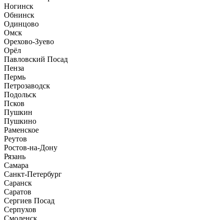
Ногинск
Обнинск
Одинцово
Омск
Орехово-Зуево
Орёл
Павловский Посад
Пенза
Пермь
Петрозаводск
Подольск
Псков
Пушкин
Пушкино
Раменское
Реутов
Ростов-на-Дону
Рязань
Самара
Санкт-Петербург
Саранск
Саратов
Сергиев Посад
Серпухов
Смоленск