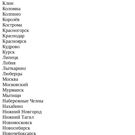
Клин
Коломна
Колпино
Королёв
Кострома
Красногорск
Краснодар
Красноярск
Кудрово
Курск
Липецк
Лобня
Лыткарино
Люберцы
Москва
Московский
Мурманск
Мытищи
Набережные Челны
Нахабино
Нижний Новгород
Нижний Тагил
Новомосковск
Новосибирск
Новочебоксарск