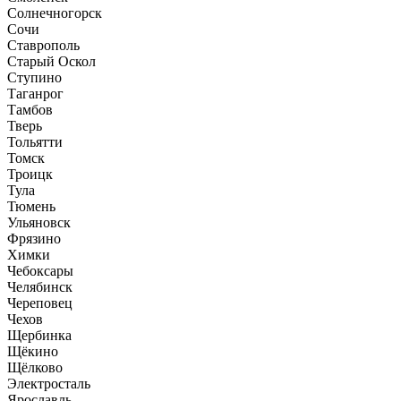
Солнечногорск
Сочи
Ставрополь
Старый Оскол
Ступино
Таганрог
Тамбов
Тверь
Тольятти
Томск
Троицк
Тула
Тюмень
Ульяновск
Фрязино
Химки
Чебоксары
Челябинск
Череповец
Чехов
Щербинка
Щёкино
Щёлково
Электросталь
Ярославль