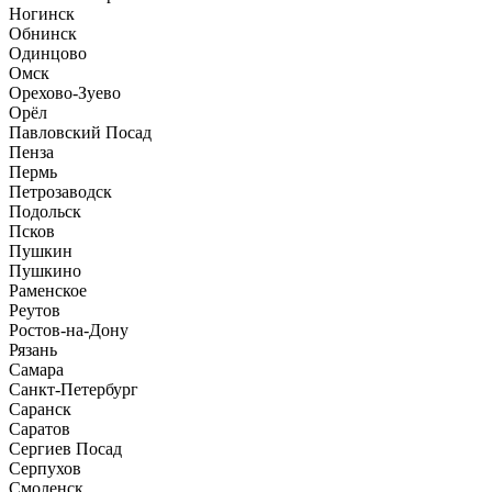
Ногинск
Обнинск
Одинцово
Омск
Орехово-Зуево
Орёл
Павловский Посад
Пенза
Пермь
Петрозаводск
Подольск
Псков
Пушкин
Пушкино
Раменское
Реутов
Ростов-на-Дону
Рязань
Самара
Санкт-Петербург
Саранск
Саратов
Сергиев Посад
Серпухов
Смоленск