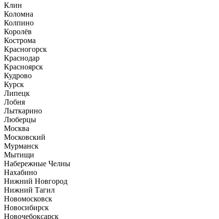
Клин
Коломна
Колпино
Королёв
Кострома
Красногорск
Краснодар
Красноярск
Кудрово
Курск
Липецк
Лобня
Лыткарино
Люберцы
Москва
Московский
Мурманск
Мытищи
Набережные Челны
Нахабино
Нижний Новгород
Нижний Тагил
Новомосковск
Новосибирск
Новочебоксарск