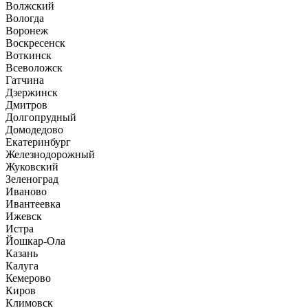
Волжский
Вологда
Воронеж
Воскресенск
Воткинск
Всеволожск
Гатчина
Дзержинск
Дмитров
Долгопрудный
Домодедово
Екатеринбург
Железнодорожный
Жуковский
Зеленоград
Иваново
Ивантеевка
Ижевск
Истра
Йошкар-Ола
Казань
Калуга
Кемерово
Киров
Климовск