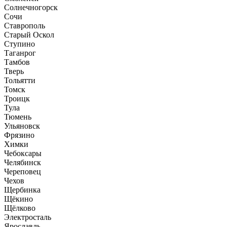
Солнечногорск
Сочи
Ставрополь
Старый Оскол
Ступино
Таганрог
Тамбов
Тверь
Тольятти
Томск
Троицк
Тула
Тюмень
Ульяновск
Фрязино
Химки
Чебоксары
Челябинск
Череповец
Чехов
Щербинка
Щёкино
Щёлково
Электросталь
Ярославль