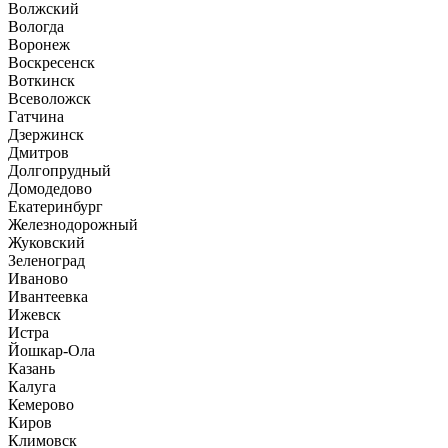
Волжский
Вологда
Воронеж
Воскресенск
Воткинск
Всеволожск
Гатчина
Дзержинск
Дмитров
Долгопрудный
Домодедово
Екатеринбург
Железнодорожный
Жуковский
Зеленоград
Иваново
Ивантеевка
Ижевск
Истра
Йошкар-Ола
Казань
Калуга
Кемерово
Киров
Климовск