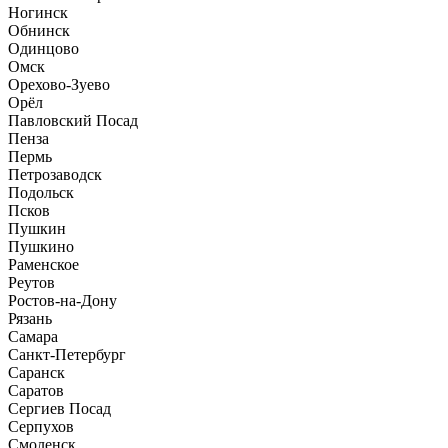
Ногинск
Обнинск
Одинцово
Омск
Орехово-Зуево
Орёл
Павловский Посад
Пенза
Пермь
Петрозаводск
Подольск
Псков
Пушкин
Пушкино
Раменское
Реутов
Ростов-на-Дону
Рязань
Самара
Санкт-Петербург
Саранск
Саратов
Сергиев Посад
Серпухов
Смоленск