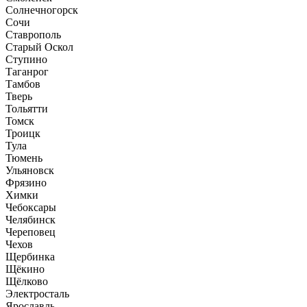
Солнечногорск
Сочи
Ставрополь
Старый Оскол
Ступино
Таганрог
Тамбов
Тверь
Тольятти
Томск
Троицк
Тула
Тюмень
Ульяновск
Фрязино
Химки
Чебоксары
Челябинск
Череповец
Чехов
Щербинка
Щёкино
Щёлково
Электросталь
Ярославль