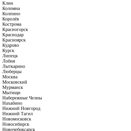
Клин
Коломна
Колпино
Королёв
Кострома
Красногорск
Краснодар
Красноярск
Кудрово
Курск
Липецк
Лобня
Лыткарино
Люберцы
Москва
Московский
Мурманск
Мытищи
Набережные Челны
Нахабино
Нижний Новгород
Нижний Тагил
Новомосковск
Новосибирск
Новочебоксарск