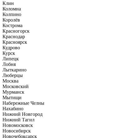
Клин
Коломна
Колпино
Королёв
Кострома
Красногорск
Краснодар
Красноярск
Кудрово
Курск
Липецк
Лобня
Лыткарино
Люберцы
Москва
Московский
Мурманск
Мытищи
Набережные Челны
Нахабино
Нижний Новгород
Нижний Тагил
Новомосковск
Новосибирск
Новочебоксарск