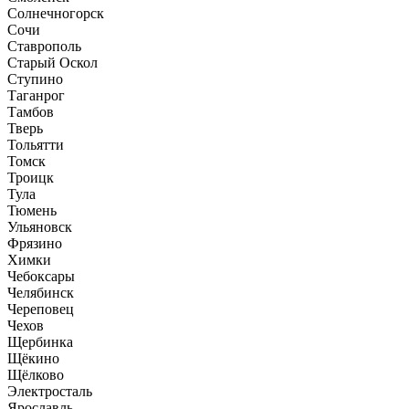
Солнечногорск
Сочи
Ставрополь
Старый Оскол
Ступино
Таганрог
Тамбов
Тверь
Тольятти
Томск
Троицк
Тула
Тюмень
Ульяновск
Фрязино
Химки
Чебоксары
Челябинск
Череповец
Чехов
Щербинка
Щёкино
Щёлково
Электросталь
Ярославль