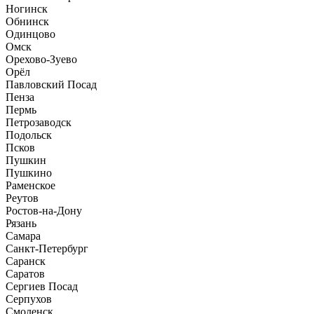
Ногинск
Обнинск
Одинцово
Омск
Орехово-Зуево
Орёл
Павловский Посад
Пенза
Пермь
Петрозаводск
Подольск
Псков
Пушкин
Пушкино
Раменское
Реутов
Ростов-на-Дону
Рязань
Самара
Санкт-Петербург
Саранск
Саратов
Сергиев Посад
Серпухов
Смоленск