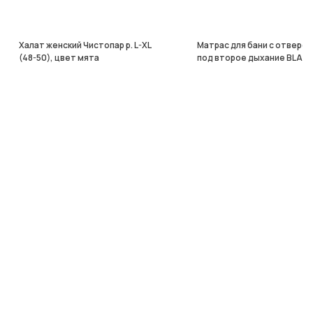
Халат женский Чистопар р. L-XL
Матрас для бани с отверс
(48-50), цвет мята
под второе дыхание BLAC
200*80
5900 ₽
17000 ₽