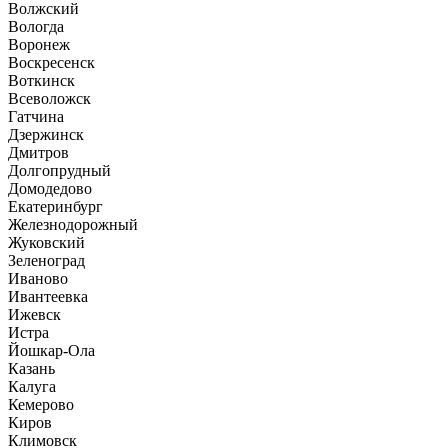
Волжский
Вологда
Воронеж
Воскресенск
Воткинск
Всеволожск
Гатчина
Дзержинск
Дмитров
Долгопрудный
Домодедово
Екатеринбург
Железнодорожный
Жуковский
Зеленоград
Иваново
Ивантеевка
Ижевск
Истра
Йошкар-Ола
Казань
Калуга
Кемерово
Киров
Климовск