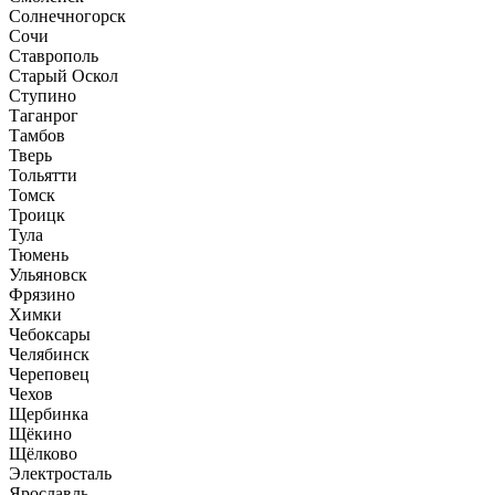
Солнечногорск
Сочи
Ставрополь
Старый Оскол
Ступино
Таганрог
Тамбов
Тверь
Тольятти
Томск
Троицк
Тула
Тюмень
Ульяновск
Фрязино
Химки
Чебоксары
Челябинск
Череповец
Чехов
Щербинка
Щёкино
Щёлково
Электросталь
Ярославль