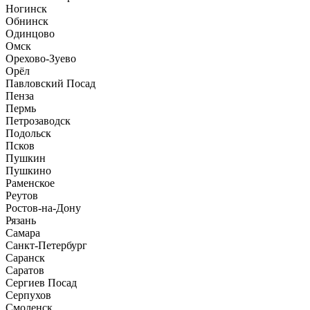
Ногинск
Обнинск
Одинцово
Омск
Орехово-Зуево
Орёл
Павловский Посад
Пенза
Пермь
Петрозаводск
Подольск
Псков
Пушкин
Пушкино
Раменское
Реутов
Ростов-на-Дону
Рязань
Самара
Санкт-Петербург
Саранск
Саратов
Сергиев Посад
Серпухов
Смоленск