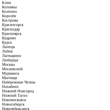
Клин
Коломна
Колпино
Королёв
Кострома
Красногорск
Краснодар
Красноярск
Кудрово
Курск
Липецк
Лобня
Лыткарино
Люберцы
Москва
Московский
Мурманск
Мытищи
Набережные Челны
Нахабино
Нижний Новгород
Нижний Тагил
Новомосковск
Новосибирск
Новочебоксарск