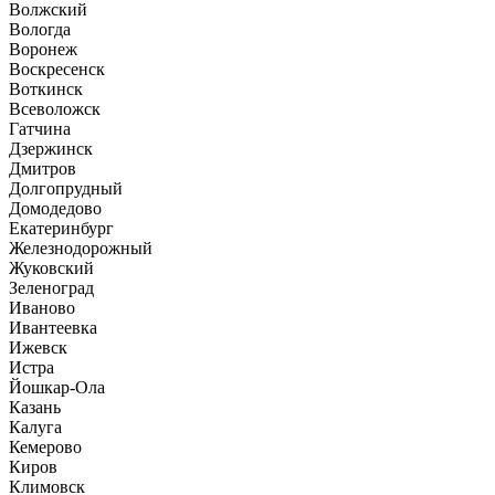
Волжский
Вологда
Воронеж
Воскресенск
Воткинск
Всеволожск
Гатчина
Дзержинск
Дмитров
Долгопрудный
Домодедово
Екатеринбург
Железнодорожный
Жуковский
Зеленоград
Иваново
Ивантеевка
Ижевск
Истра
Йошкар-Ола
Казань
Калуга
Кемерово
Киров
Климовск