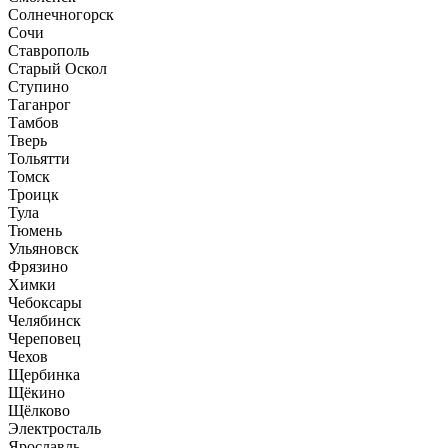
Солнечногорск
Сочи
Ставрополь
Старый Оскол
Ступино
Таганрог
Тамбов
Тверь
Тольятти
Томск
Троицк
Тула
Тюмень
Ульяновск
Фрязино
Химки
Чебоксары
Челябинск
Череповец
Чехов
Щербинка
Щёкино
Щёлково
Электросталь
Ярославль