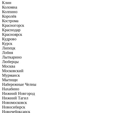
Клин
Коломна
Колпино
Королёв
Кострома
Красногорск
Краснодар
Красноярск
Кудрово
Курск
Липецк
Лобня
Лыткарино
Люберцы
Москва
Московский
Мурманск
Мытищи
Набережные Челны
Нахабино
Нижний Новгород
Нижний Тагил
Новомосковск
Новосибирск
Новочебоксарск