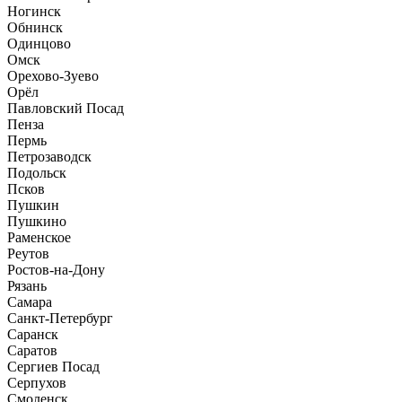
Ногинск
Обнинск
Одинцово
Омск
Орехово-Зуево
Орёл
Павловский Посад
Пенза
Пермь
Петрозаводск
Подольск
Псков
Пушкин
Пушкино
Раменское
Реутов
Ростов-на-Дону
Рязань
Самара
Санкт-Петербург
Саранск
Саратов
Сергиев Посад
Серпухов
Смоленск