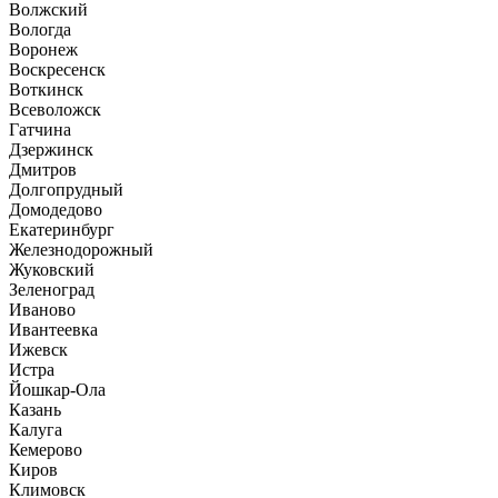
Волжский
Вологда
Воронеж
Воскресенск
Воткинск
Всеволожск
Гатчина
Дзержинск
Дмитров
Долгопрудный
Домодедово
Екатеринбург
Железнодорожный
Жуковский
Зеленоград
Иваново
Ивантеевка
Ижевск
Истра
Йошкар-Ола
Казань
Калуга
Кемерово
Киров
Климовск