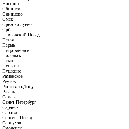
Ногинск
Обнинск
Одинцово
Омск
Орехово-Зуево
Орёл
Павловский Посад
Пенза
Пермь
Петрозаводск
Подольск
Псков
Пушкин
Пушкино
Раменское
Реутов
Ростов-на-Дону
Рязань
Самара
Санкт-Петербург
Саранск
Саратов
Сергиев Посад
Серпухов
Смоленск