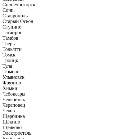
Солнечногорск
Сочи
Ставрополь
Старый Оскол
Ступино
Таганрог
Тамбов
Тверь
Тольятти
Томск
Троицк
Тула
Тюмень
Ульяновск
Фрязино
Химки
Чебоксары
Челябинск
Череповец
Чехов
Щербинка
Щёкино
Щёлково
Электросталь
Ярославль