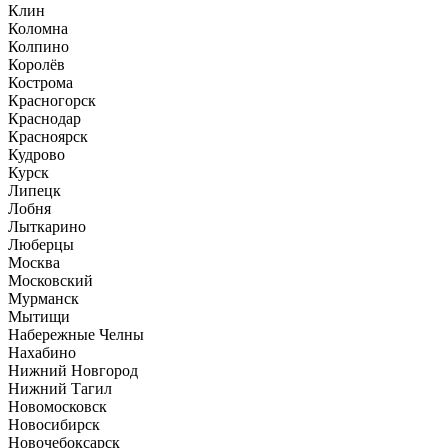
Клин
Коломна
Колпино
Королёв
Кострома
Красногорск
Краснодар
Красноярск
Кудрово
Курск
Липецк
Лобня
Лыткарино
Люберцы
Москва
Московский
Мурманск
Мытищи
Набережные Челны
Нахабино
Нижний Новгород
Нижний Тагил
Новомосковск
Новосибирск
Новочебоксарск