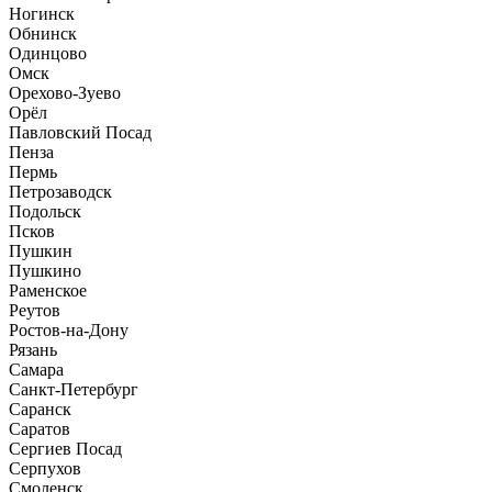
Ногинск
Обнинск
Одинцово
Омск
Орехово-Зуево
Орёл
Павловский Посад
Пенза
Пермь
Петрозаводск
Подольск
Псков
Пушкин
Пушкино
Раменское
Реутов
Ростов-на-Дону
Рязань
Самара
Санкт-Петербург
Саранск
Саратов
Сергиев Посад
Серпухов
Смоленск