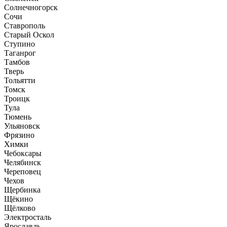
Солнечногорск
Сочи
Ставрополь
Старый Оскол
Ступино
Таганрог
Тамбов
Тверь
Тольятти
Томск
Троицк
Тула
Тюмень
Ульяновск
Фрязино
Химки
Чебоксары
Челябинск
Череповец
Чехов
Щербинка
Щёкино
Щёлково
Электросталь
Ярославль