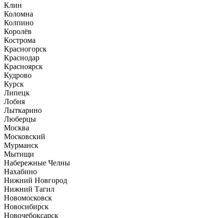
Клин
Коломна
Колпино
Королёв
Кострома
Красногорск
Краснодар
Красноярск
Кудрово
Курск
Липецк
Лобня
Лыткарино
Люберцы
Москва
Московский
Мурманск
Мытищи
Набережные Челны
Нахабино
Нижний Новгород
Нижний Тагил
Новомосковск
Новосибирск
Новочебоксарск