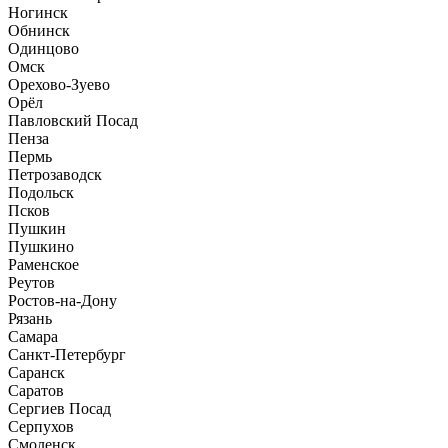
Ногинск
Обнинск
Одинцово
Омск
Орехово-Зуево
Орёл
Павловский Посад
Пенза
Пермь
Петрозаводск
Подольск
Псков
Пушкин
Пушкино
Раменское
Реутов
Ростов-на-Дону
Рязань
Самара
Санкт-Петербург
Саранск
Саратов
Сергиев Посад
Серпухов
Смоленск