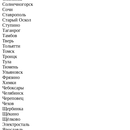
Солнечногорск
Сочи
Ставрополь
Старый Оскол
Ступино
Таганрог
Тамбов
Тверь
Тольятти
Томск
Троицк
Тула
Тюмень
Ульяновск
Фрязино
Химки
Чебоксары
Челябинск
Череповец
Чехов
Щербинка
Щёкино
Щёлково
Электросталь
Ярославль