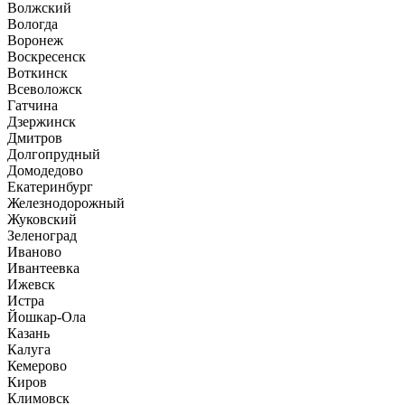
Волжский
Вологда
Воронеж
Воскресенск
Воткинск
Всеволожск
Гатчина
Дзержинск
Дмитров
Долгопрудный
Домодедово
Екатеринбург
Железнодорожный
Жуковский
Зеленоград
Иваново
Ивантеевка
Ижевск
Истра
Йошкар-Ола
Казань
Калуга
Кемерово
Киров
Климовск