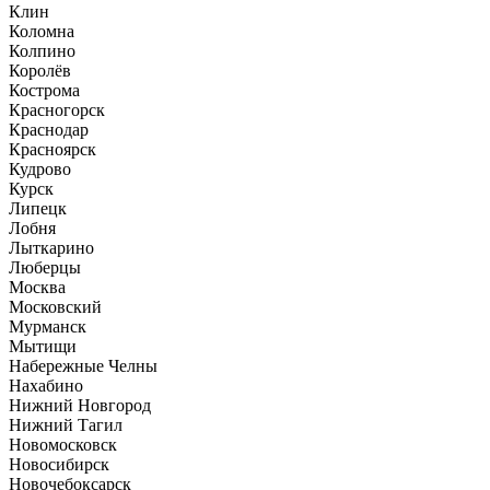
Клин
Коломна
Колпино
Королёв
Кострома
Красногорск
Краснодар
Красноярск
Кудрово
Курск
Липецк
Лобня
Лыткарино
Люберцы
Москва
Московский
Мурманск
Мытищи
Набережные Челны
Нахабино
Нижний Новгород
Нижний Тагил
Новомосковск
Новосибирск
Новочебоксарск