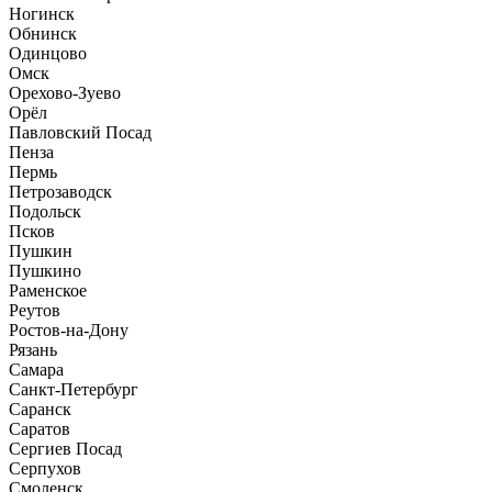
Ногинск
Обнинск
Одинцово
Омск
Орехово-Зуево
Орёл
Павловский Посад
Пенза
Пермь
Петрозаводск
Подольск
Псков
Пушкин
Пушкино
Раменское
Реутов
Ростов-на-Дону
Рязань
Самара
Санкт-Петербург
Саранск
Саратов
Сергиев Посад
Серпухов
Смоленск