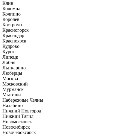
Клин
Коломна
Колпино
Королёв
Кострома
Красногорск
Краснодар
Красноярск
Кудрово
Курск
Липецк
Лобня
Лыткарино
Люберцы
Москва
Московский
Мурманск
Мытищи
Набережные Челны
Нахабино
Нижний Новгород
Нижний Тагил
Новомосковск
Новосибирск
Новочебоксарск