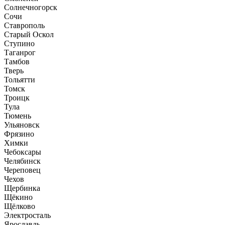
Солнечногорск
Сочи
Ставрополь
Старый Оскол
Ступино
Таганрог
Тамбов
Тверь
Тольятти
Томск
Троицк
Тула
Тюмень
Ульяновск
Фрязино
Химки
Чебоксары
Челябинск
Череповец
Чехов
Щербинка
Щёкино
Щёлково
Электросталь
Ярославль