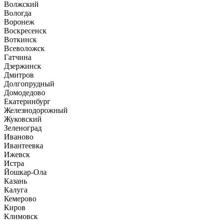
Волжский
Вологда
Воронеж
Воскресенск
Воткинск
Всеволожск
Гатчина
Дзержинск
Дмитров
Долгопрудный
Домодедово
Екатеринбург
Железнодорожный
Жуковский
Зеленоград
Иваново
Ивантеевка
Ижевск
Истра
Йошкар-Ола
Казань
Калуга
Кемерово
Киров
Климовск