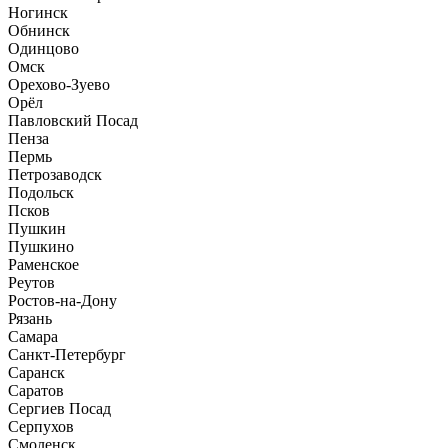
Ногинск
Обнинск
Одинцово
Омск
Орехово-Зуево
Орёл
Павловский Посад
Пенза
Пермь
Петрозаводск
Подольск
Псков
Пушкин
Пушкино
Раменское
Реутов
Ростов-на-Дону
Рязань
Самара
Санкт-Петербург
Саранск
Саратов
Сергиев Посад
Серпухов
Смоленск