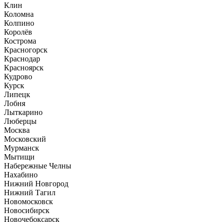
Клин
Коломна
Колпино
Королёв
Кострома
Красногорск
Краснодар
Красноярск
Кудрово
Курск
Липецк
Лобня
Лыткарино
Люберцы
Москва
Московский
Мурманск
Мытищи
Набережные Челны
Нахабино
Нижний Новгород
Нижний Тагил
Новомосковск
Новосибирск
Новочебоксарск