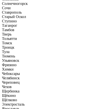
Солнечногорск
Сочи
Ставрополь
Старый Оскол
Ступино
Таганрог
Тамбов
Тверь
Тольятти
Томск
Троицк
Тула
Тюмень
Ульяновск
Фрязино
Химки
Чебоксары
Челябинск
Череповец
Чехов
Щербинка
Щёкино
Щёлково
Электросталь
Ярославль