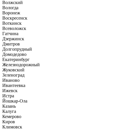
Волжский
Вологда
Воронеж
Воскресенск
Воткинск
Всеволожск
Гатчина
Дзержинск
Дмитров
Долгопрудный
Домодедово
Екатеринбург
Железнодорожный
Жуковский
Зеленоград
Иваново
Ивантеевка
Ижевск
Истра
Йошкар-Ола
Казань
Калуга
Кемерово
Киров
Климовск