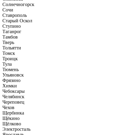
Солнечногорск
Сочи
Ставрополь
Старый Оскол
Ступино
Таганрог
Тамбов
Тверь
Тольятти
Томск
Троицк
Тула
Тюмень
Ульяновск
Фрязино
Химки
Чебоксары
Челябинск
Череповец
Чехов
Щербинка
Щёкино
Щёлково
Электросталь
Ярославль