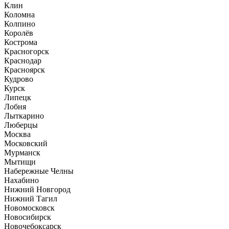
Клин
Коломна
Колпино
Королёв
Кострома
Красногорск
Краснодар
Красноярск
Кудрово
Курск
Липецк
Лобня
Лыткарино
Люберцы
Москва
Московский
Мурманск
Мытищи
Набережные Челны
Нахабино
Нижний Новгород
Нижний Тагил
Новомосковск
Новосибирск
Новочебоксарск