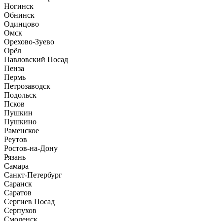
Ногинск
Обнинск
Одинцово
Омск
Орехово-Зуево
Орёл
Павловский Посад
Пенза
Пермь
Петрозаводск
Подольск
Псков
Пушкин
Пушкино
Раменское
Реутов
Ростов-на-Дону
Рязань
Самара
Санкт-Петербург
Саранск
Саратов
Сергиев Посад
Серпухов
Смоленск