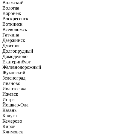
Волжский
Вологда
Воронеж
Воскресенск
Воткинск
Всеволожск
Гатчина
Дзержинск
Дмитров
Долгопрудный
Домодедово
Екатеринбург
Железнодорожный
Жуковский
Зеленоград
Иваново
Ивантеевка
Ижевск
Истра
Йошкар-Ола
Казань
Калуга
Кемерово
Киров
Климовск