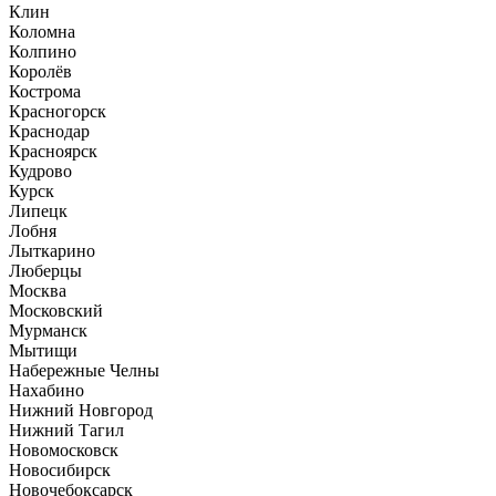
Клин
Коломна
Колпино
Королёв
Кострома
Красногорск
Краснодар
Красноярск
Кудрово
Курск
Липецк
Лобня
Лыткарино
Люберцы
Москва
Московский
Мурманск
Мытищи
Набережные Челны
Нахабино
Нижний Новгород
Нижний Тагил
Новомосковск
Новосибирск
Новочебоксарск