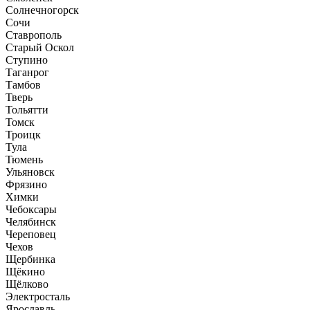
Солнечногорск
Сочи
Ставрополь
Старый Оскол
Ступино
Таганрог
Тамбов
Тверь
Тольятти
Томск
Троицк
Тула
Тюмень
Ульяновск
Фрязино
Химки
Чебоксары
Челябинск
Череповец
Чехов
Щербинка
Щёкино
Щёлково
Электросталь
Ярославль