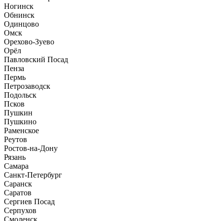
Ногинск
Обнинск
Одинцово
Омск
Орехово-Зуево
Орёл
Павловский Посад
Пенза
Пермь
Петрозаводск
Подольск
Псков
Пушкин
Пушкино
Раменское
Реутов
Ростов-на-Дону
Рязань
Самара
Санкт-Петербург
Саранск
Саратов
Сергиев Посад
Серпухов
Смоленск