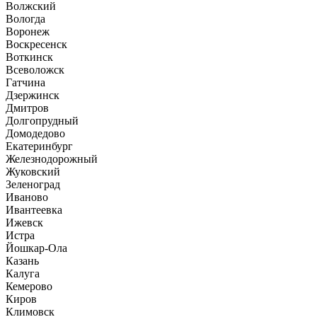
Волжский
Вологда
Воронеж
Воскресенск
Воткинск
Всеволожск
Гатчина
Дзержинск
Дмитров
Долгопрудный
Домодедово
Екатеринбург
Железнодорожный
Жуковский
Зеленоград
Иваново
Ивантеевка
Ижевск
Истра
Йошкар-Ола
Казань
Калуга
Кемерово
Киров
Климовск