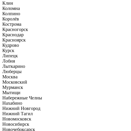
Клин
Коломна
Колпино
Королёв
Кострома
Красногорск
Краснодар
Красноярск
Кудрово
Курск
Липецк
Лобня
Лыткарино
Люберцы
Москва
Московский
Мурманск
Мытищи
Набережные Челны
Нахабино
Нижний Новгород
Нижний Тагил
Новомосковск
Новосибирск
Новочебоксарск