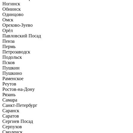
Ногинск
Обнинск
Одинцово
Омск
Орехово-Зуево
Орёл
Павловский Посад
Пенза
Пермь
Петрозаводск
Подольск
Псков
Пушкин
Пушкино
Раменское
Реутов
Ростов-на-Дону
Рязань
Самара
Санкт-Петербург
Саранск
Саратов
Сергиев Посад
Серпухов
Смоленск