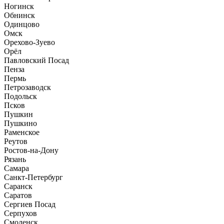
Ногинск
Обнинск
Одинцово
Омск
Орехово-Зуево
Орёл
Павловский Посад
Пенза
Пермь
Петрозаводск
Подольск
Псков
Пушкин
Пушкино
Раменское
Реутов
Ростов-на-Дону
Рязань
Самара
Санкт-Петербург
Саранск
Саратов
Сергиев Посад
Серпухов
Смоленск