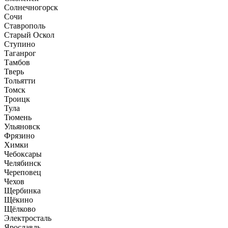
Солнечногорск
Сочи
Ставрополь
Старый Оскол
Ступино
Таганрог
Тамбов
Тверь
Тольятти
Томск
Троицк
Тула
Тюмень
Ульяновск
Фрязино
Химки
Чебоксары
Челябинск
Череповец
Чехов
Щербинка
Щёкино
Щёлково
Электросталь
Ярославль