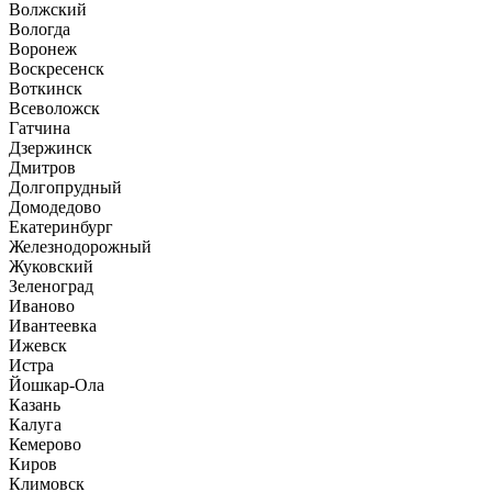
Волжский
Вологда
Воронеж
Воскресенск
Воткинск
Всеволожск
Гатчина
Дзержинск
Дмитров
Долгопрудный
Домодедово
Екатеринбург
Железнодорожный
Жуковский
Зеленоград
Иваново
Ивантеевка
Ижевск
Истра
Йошкар-Ола
Казань
Калуга
Кемерово
Киров
Климовск