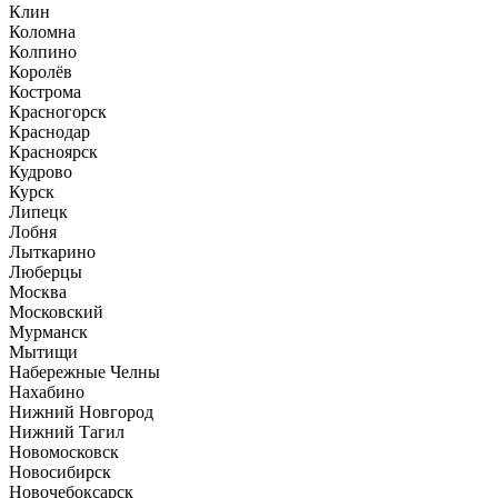
Клин
Коломна
Колпино
Королёв
Кострома
Красногорск
Краснодар
Красноярск
Кудрово
Курск
Липецк
Лобня
Лыткарино
Люберцы
Москва
Московский
Мурманск
Мытищи
Набережные Челны
Нахабино
Нижний Новгород
Нижний Тагил
Новомосковск
Новосибирск
Новочебоксарск