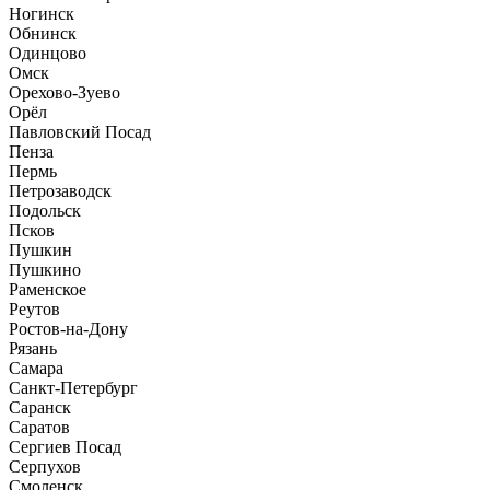
Ногинск
Обнинск
Одинцово
Омск
Орехово-Зуево
Орёл
Павловский Посад
Пенза
Пермь
Петрозаводск
Подольск
Псков
Пушкин
Пушкино
Раменское
Реутов
Ростов-на-Дону
Рязань
Самара
Санкт-Петербург
Саранск
Саратов
Сергиев Посад
Серпухов
Смоленск