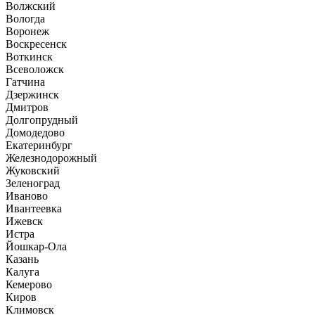
Волжский
Вологда
Воронеж
Воскресенск
Воткинск
Всеволожск
Гатчина
Дзержинск
Дмитров
Долгопрудный
Домодедово
Екатеринбург
Железнодорожный
Жуковский
Зеленоград
Иваново
Ивантеевка
Ижевск
Истра
Йошкар-Ола
Казань
Калуга
Кемерово
Киров
Климовск