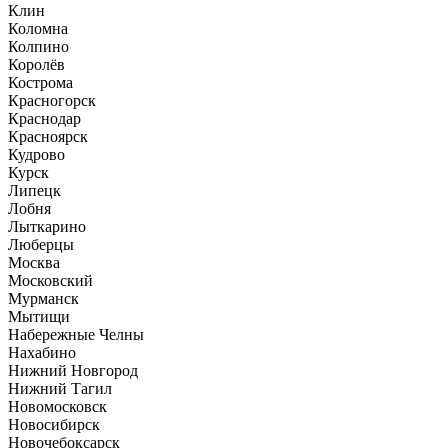
Клин
Коломна
Колпино
Королёв
Кострома
Красногорск
Краснодар
Красноярск
Кудрово
Курск
Липецк
Лобня
Лыткарино
Люберцы
Москва
Московский
Мурманск
Мытищи
Набережные Челны
Нахабино
Нижний Новгород
Нижний Тагил
Новомосковск
Новосибирск
Новочебоксарск