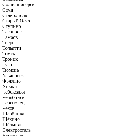
Солнечногорск
Сочи
Ставрополь
Старый Оскол
Ступино
Таганрог
Тамбов
Тверь
Тольятти
Томск
Троицк
Тула
Тюмень
Ульяновск
Фрязино
Химки
Чебоксары
Челябинск
Череповец
Чехов
Щербинка
Щёкино
Щёлково
Электросталь
Ярославль