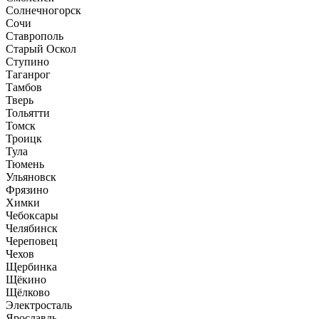
Солнечногорск
Сочи
Ставрополь
Старый Оскол
Ступино
Таганрог
Тамбов
Тверь
Тольятти
Томск
Троицк
Тула
Тюмень
Ульяновск
Фрязино
Химки
Чебоксары
Челябинск
Череповец
Чехов
Щербинка
Щёкино
Щёлково
Электросталь
Ярославль