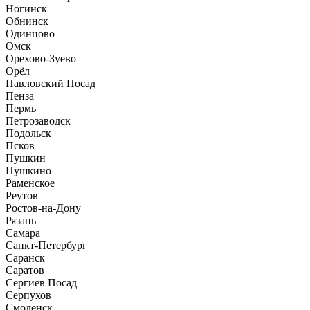
Ногинск
Обнинск
Одинцово
Омск
Орехово-Зуево
Орёл
Павловский Посад
Пенза
Пермь
Петрозаводск
Подольск
Псков
Пушкин
Пушкино
Раменское
Реутов
Ростов-на-Дону
Рязань
Самара
Санкт-Петербург
Саранск
Саратов
Сергиев Посад
Серпухов
Смоленск