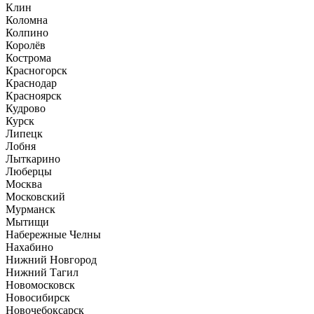
Клин
Коломна
Колпино
Королёв
Кострома
Красногорск
Краснодар
Красноярск
Кудрово
Курск
Липецк
Лобня
Лыткарино
Люберцы
Москва
Московский
Мурманск
Мытищи
Набережные Челны
Нахабино
Нижний Новгород
Нижний Тагил
Новомосковск
Новосибирск
Новочебоксарск