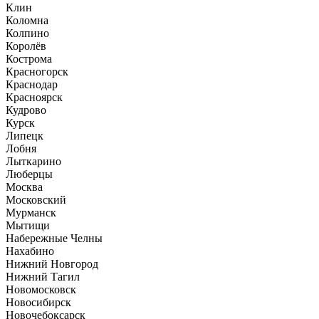
Клин
Коломна
Колпино
Королёв
Кострома
Красногорск
Краснодар
Красноярск
Кудрово
Курск
Липецк
Лобня
Лыткарино
Люберцы
Москва
Московский
Мурманск
Мытищи
Набережные Челны
Нахабино
Нижний Новгород
Нижний Тагил
Новомосковск
Новосибирск
Новочебоксарск