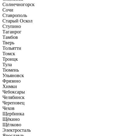
Солнечногорск
Сочи
Ставрополь
Старый Оскол
Ступино
Таганрог
Тамбов
Тверь
Тольятти
Томск
Троицк
Тула
Тюмень
Ульяновск
Фрязино
Химки
Чебоксары
Челябинск
Череповец
Чехов
Щербинка
Щёкино
Щёлково
Электросталь
Ярославль