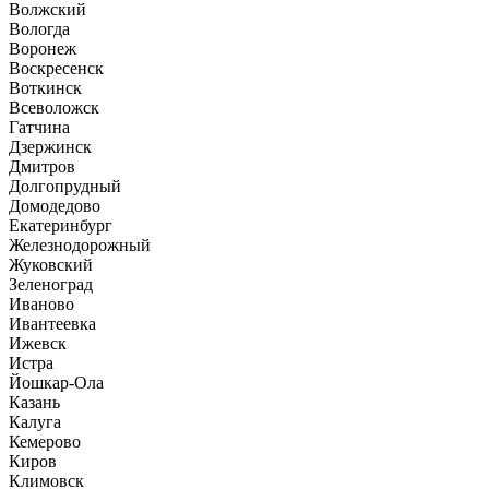
Волжский
Вологда
Воронеж
Воскресенск
Воткинск
Всеволожск
Гатчина
Дзержинск
Дмитров
Долгопрудный
Домодедово
Екатеринбург
Железнодорожный
Жуковский
Зеленоград
Иваново
Ивантеевка
Ижевск
Истра
Йошкар-Ола
Казань
Калуга
Кемерово
Киров
Климовск