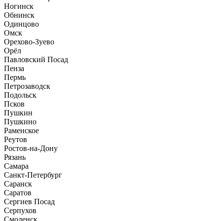
Ногинск
Обнинск
Одинцово
Омск
Орехово-Зуево
Орёл
Павловский Посад
Пенза
Пермь
Петрозаводск
Подольск
Псков
Пушкин
Пушкино
Раменское
Реутов
Ростов-на-Дону
Рязань
Самара
Санкт-Петербург
Саранск
Саратов
Сергиев Посад
Серпухов
Смоленск