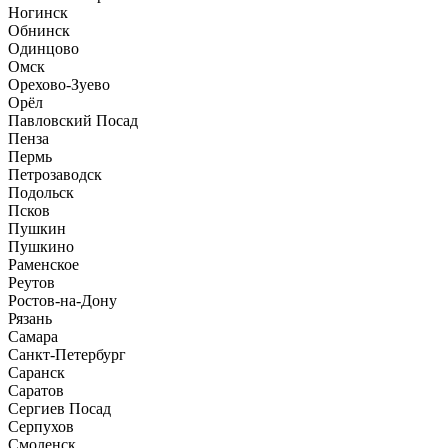
Ногинск
Обнинск
Одинцово
Омск
Орехово-Зуево
Орёл
Павловский Посад
Пенза
Пермь
Петрозаводск
Подольск
Псков
Пушкин
Пушкино
Раменское
Реутов
Ростов-на-Дону
Рязань
Самара
Санкт-Петербург
Саранск
Саратов
Сергиев Посад
Серпухов
Смоленск