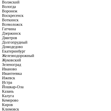
Волжский
Вологда
Воронеж
Воскресенск
Воткинск
Всеволожск
Гатчина
Дзержинск
Дмитров
Долгопрудный
Домодедово
Екатеринбург
Железнодорожный
Жуковский
Зеленоград
Иваново
Ивантеевка
Ижевск
Истра
Йошкар-Ола
Казань
Калуга
Кемерово
Киров
Климовск