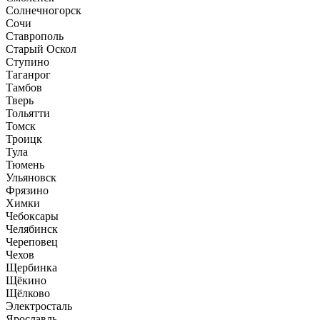
Солнечногорск
Сочи
Ставрополь
Старый Оскол
Ступино
Таганрог
Тамбов
Тверь
Тольятти
Томск
Троицк
Тула
Тюмень
Ульяновск
Фрязино
Химки
Чебоксары
Челябинск
Череповец
Чехов
Щербинка
Щёкино
Щёлково
Электросталь
Ярославль