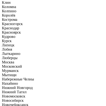
Клин
Коломна
Колпино
Королёв
Кострома
Красногорск
Краснодар
Красноярск
Кудрово
Курск
Липецк
Лобня
Лыткарино
Люберцы
Москва
Московский
Мурманск
Мытищи
Набережные Челны
Нахабино
Нижний Новгород
Нижний Тагил
Новомосковск
Новосибирск
Новочебоксарск