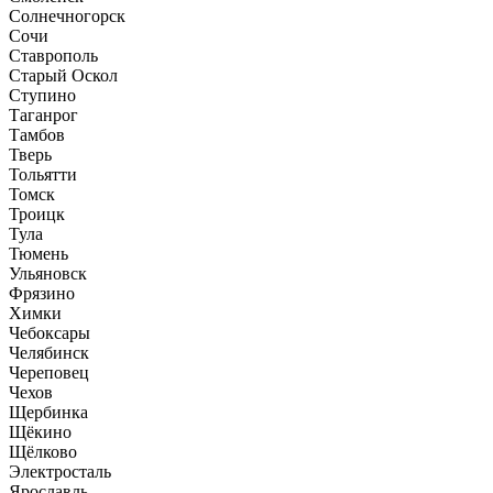
Солнечногорск
Сочи
Ставрополь
Старый Оскол
Ступино
Таганрог
Тамбов
Тверь
Тольятти
Томск
Троицк
Тула
Тюмень
Ульяновск
Фрязино
Химки
Чебоксары
Челябинск
Череповец
Чехов
Щербинка
Щёкино
Щёлково
Электросталь
Ярославль