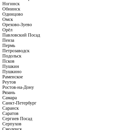
Ногинск
Обнинск
Одинцово
Омск
Орехово-Зуево
Орёл
Павловский Посад
Пенза
Пермь
Петрозаводск
Подольск
Псков
Пушкин
Пушкино
Раменское
Реутов
Ростов-на-Дону
Рязань
Самара
Санкт-Петербург
Саранск
Саратов
Сергиев Посад
Серпухов
Смоленск