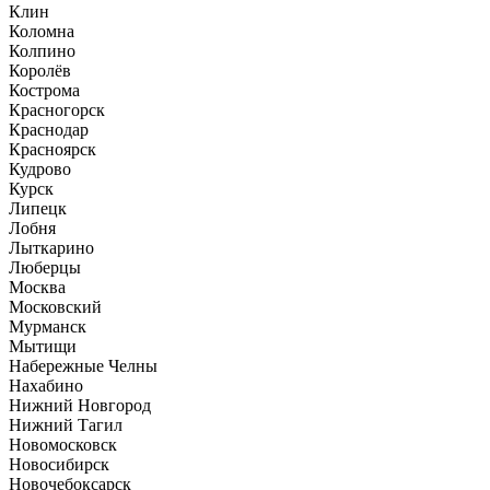
Клин
Коломна
Колпино
Королёв
Кострома
Красногорск
Краснодар
Красноярск
Кудрово
Курск
Липецк
Лобня
Лыткарино
Люберцы
Москва
Московский
Мурманск
Мытищи
Набережные Челны
Нахабино
Нижний Новгород
Нижний Тагил
Новомосковск
Новосибирск
Новочебоксарск