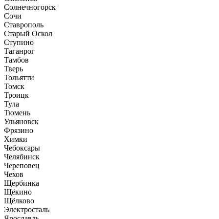
Солнечногорск
Сочи
Ставрополь
Старый Оскол
Ступино
Таганрог
Тамбов
Тверь
Тольятти
Томск
Троицк
Тула
Тюмень
Ульяновск
Фрязино
Химки
Чебоксары
Челябинск
Череповец
Чехов
Щербинка
Щёкино
Щёлково
Электросталь
Ярославль