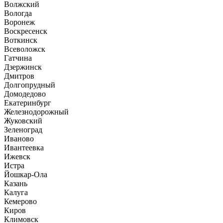
Волжский
Вологда
Воронеж
Воскресенск
Воткинск
Всеволожск
Гатчина
Дзержинск
Дмитров
Долгопрудный
Домодедово
Екатеринбург
Железнодорожный
Жуковский
Зеленоград
Иваново
Ивантеевка
Ижевск
Истра
Йошкар-Ола
Казань
Калуга
Кемерово
Киров
Климовск