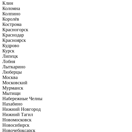
Клин
Коломна
Колпино
Королёв
Кострома
Красногорск
Краснодар
Красноярск
Кудрово
Курск
Липецк
Лобня
Лыткарино
Люберцы
Москва
Московский
Мурманск
Мытищи
Набережные Челны
Нахабино
Нижний Новгород
Нижний Тагил
Новомосковск
Новосибирск
Новочебоксарск