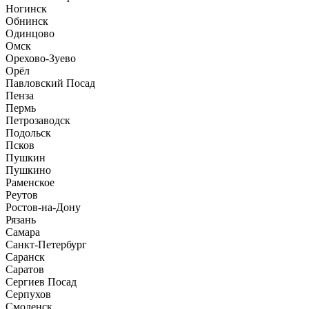
Ногинск
Обнинск
Одинцово
Омск
Орехово-Зуево
Орёл
Павловский Посад
Пенза
Пермь
Петрозаводск
Подольск
Псков
Пушкин
Пушкино
Раменское
Реутов
Ростов-на-Дону
Рязань
Самара
Санкт-Петербург
Саранск
Саратов
Сергиев Посад
Серпухов
Смоленск