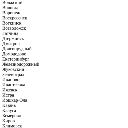
Волжский
Вологда
Воронеж
Воскресенск
Воткинск
Всеволожск
Гатчина
Дзержинск
Дмитров
Долгопрудный
Домодедово
Екатеринбург
Железнодорожный
Жуковский
Зеленоград
Иваново
Ивантеевка
Ижевск
Истра
Йошкар-Ола
Казань
Калуга
Кемерово
Киров
Климовск