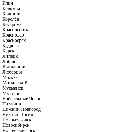
Клин
Коломна
Колпино
Королёв
Кострома
Красногорск
Краснодар
Красноярск
Кудрово
Курск
Липецк
Лобня
Лыткарино
Люберцы
Москва
Московский
Мурманск
Мытищи
Набережные Челны
Нахабино
Нижний Новгород
Нижний Тагил
Новомосковск
Новосибирск
Новочебоксарск