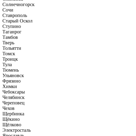
Солнечногорск
Сочи
Ставрополь
Старый Оскол
Ступино
Таганрог
Тамбов
Тверь
Тольятти
Томск
Троицк
Тула
Тюмень
Ульяновск
Фрязино
Химки
Чебоксары
Челябинск
Череповец
Чехов
Щербинка
Щёкино
Щёлково
Электросталь
Ярославль