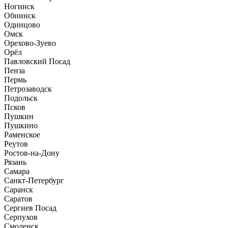
Ногинск
Обнинск
Одинцово
Омск
Орехово-Зуево
Орёл
Павловский Посад
Пенза
Пермь
Петрозаводск
Подольск
Псков
Пушкин
Пушкино
Раменское
Реутов
Ростов-на-Дону
Рязань
Самара
Санкт-Петербург
Саранск
Саратов
Сергиев Посад
Серпухов
Смоленск