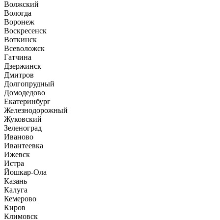
Волжский
Вологда
Воронеж
Воскресенск
Воткинск
Всеволожск
Гатчина
Дзержинск
Дмитров
Долгопрудный
Домодедово
Екатеринбург
Железнодорожный
Жуковский
Зеленоград
Иваново
Ивантеевка
Ижевск
Истра
Йошкар-Ола
Казань
Калуга
Кемерово
Киров
Климовск