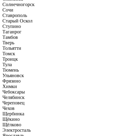
Солнечногорск
Сочи
Ставрополь
Старый Оскол
Ступино
Таганрог
Тамбов
Тверь
Тольятти
Томск
Троицк
Тула
Тюмень
Ульяновск
Фрязино
Химки
Чебоксары
Челябинск
Череповец
Чехов
Щербинка
Щёкино
Щёлково
Электросталь
Ярославль