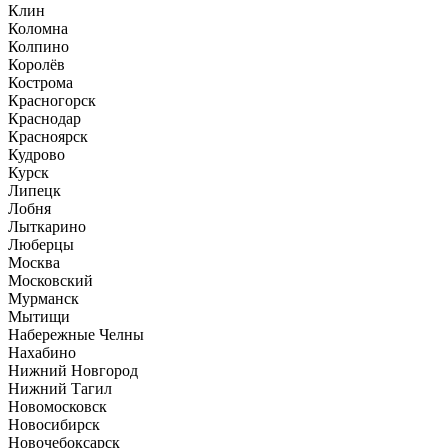
Клин
Коломна
Колпино
Королёв
Кострома
Красногорск
Краснодар
Красноярск
Кудрово
Курск
Липецк
Лобня
Лыткарино
Люберцы
Москва
Московский
Мурманск
Мытищи
Набережные Челны
Нахабино
Нижний Новгород
Нижний Тагил
Новомосковск
Новосибирск
Новочебоксарск