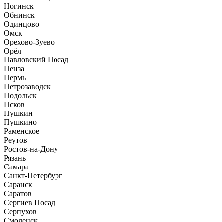
Ногинск
Обнинск
Одинцово
Омск
Орехово-Зуево
Орёл
Павловский Посад
Пенза
Пермь
Петрозаводск
Подольск
Псков
Пушкин
Пушкино
Раменское
Реутов
Ростов-на-Дону
Рязань
Самара
Санкт-Петербург
Саранск
Саратов
Сергиев Посад
Серпухов
Смоленск