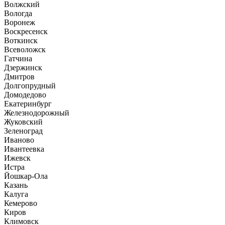
Волжский
Вологда
Воронеж
Воскресенск
Воткинск
Всеволожск
Гатчина
Дзержинск
Дмитров
Долгопрудный
Домодедово
Екатеринбург
Железнодорожный
Жуковский
Зеленоград
Иваново
Ивантеевка
Ижевск
Истра
Йошкар-Ола
Казань
Калуга
Кемерово
Киров
Климовск