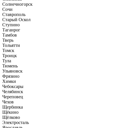
Солнечногорск
Сочи
Ставрополь
Старый Оскол
Ступино
Таганрог
Тамбов
Тверь
Тольятти
Томск
Троицк
Тула
Тюмень
Ульяновск
Фрязино
Химки
Чебоксары
Челябинск
Череповец
Чехов
Щербинка
Щёкино
Щёлково
Электросталь
Ярославль