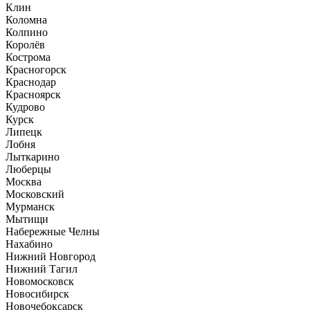
Клин
Коломна
Колпино
Королёв
Кострома
Красногорск
Краснодар
Красноярск
Кудрово
Курск
Липецк
Лобня
Лыткарино
Люберцы
Москва
Московский
Мурманск
Мытищи
Набережные Челны
Нахабино
Нижний Новгород
Нижний Тагил
Новомосковск
Новосибирск
Новочебоксарск