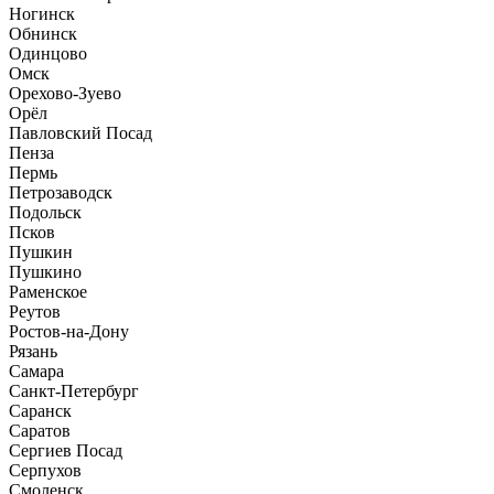
Ногинск
Обнинск
Одинцово
Омск
Орехово-Зуево
Орёл
Павловский Посад
Пенза
Пермь
Петрозаводск
Подольск
Псков
Пушкин
Пушкино
Раменское
Реутов
Ростов-на-Дону
Рязань
Самара
Санкт-Петербург
Саранск
Саратов
Сергиев Посад
Серпухов
Смоленск