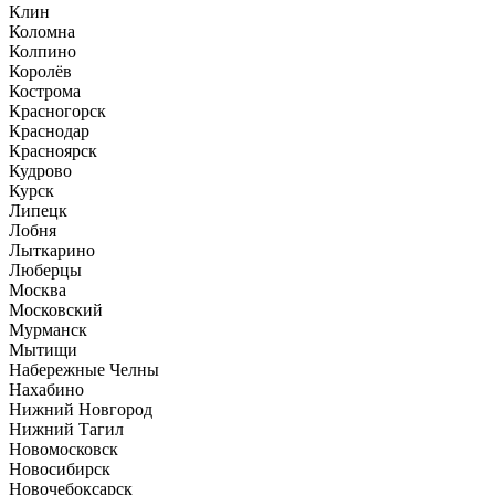
Клин
Коломна
Колпино
Королёв
Кострома
Красногорск
Краснодар
Красноярск
Кудрово
Курск
Липецк
Лобня
Лыткарино
Люберцы
Москва
Московский
Мурманск
Мытищи
Набережные Челны
Нахабино
Нижний Новгород
Нижний Тагил
Новомосковск
Новосибирск
Новочебоксарск