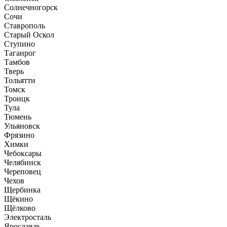
Солнечногорск
Сочи
Ставрополь
Старый Оскол
Ступино
Таганрог
Тамбов
Тверь
Тольятти
Томск
Троицк
Тула
Тюмень
Ульяновск
Фрязино
Химки
Чебоксары
Челябинск
Череповец
Чехов
Щербинка
Щёкино
Щёлково
Электросталь
Ярославль