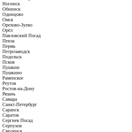
Ногинск
Обнинск
Одинцово
Омск
Орехово-Зуево
Орёл
Павловский Посад
Пенза
Пермь
Петрозаводск
Подольск
Псков
Пушкин
Пушкино
Раменское
Реутов
Ростов-на-Дону
Рязань
Самара
Санкт-Петербург
Саранск
Саратов
Сергиев Посад
Серпухов
Смоленск