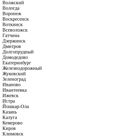
Волжский
Вологда
Воронеж
Воскресенск
Воткинск
Всеволожск
Гатчина
Дзержинск
Дмитров
Долгопрудный
Домодедово
Екатеринбург
Железнодорожный
Жуковский
Зеленоград
Иваново
Ивантеевка
Ижевск
Истра
Йошкар-Ола
Казань
Калуга
Кемерово
Киров
Климовск