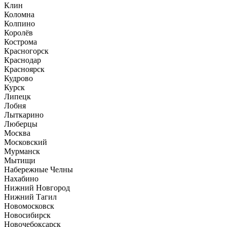
Клин
Коломна
Колпино
Королёв
Кострома
Красногорск
Краснодар
Красноярск
Кудрово
Курск
Липецк
Лобня
Лыткарино
Люберцы
Москва
Московский
Мурманск
Мытищи
Набережные Челны
Нахабино
Нижний Новгород
Нижний Тагил
Новомосковск
Новосибирск
Новочебоксарск