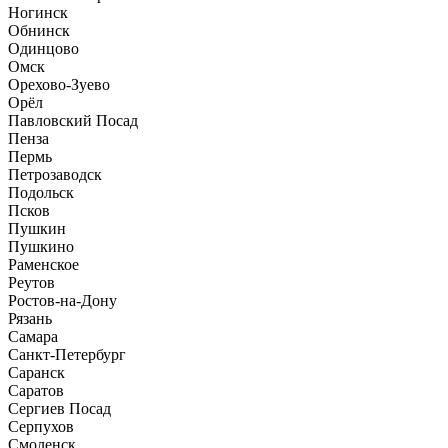
Ногинск
Обнинск
Одинцово
Омск
Орехово-Зуево
Орёл
Павловский Посад
Пенза
Пермь
Петрозаводск
Подольск
Псков
Пушкин
Пушкино
Раменское
Реутов
Ростов-на-Дону
Рязань
Самара
Санкт-Петербург
Саранск
Саратов
Сергиев Посад
Серпухов
Смоленск