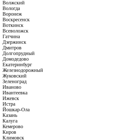
Волжский
Вологда
Воронеж
Воскресенск
Воткинск
Всеволожск
Гатчина
Дзержинск
Дмитров
Долгопрудный
Домодедово
Екатеринбург
Железнодорожный
Жуковский
Зеленоград
Иваново
Ивантеевка
Ижевск
Истра
Йошкар-Ола
Казань
Калуга
Кемерово
Киров
Климовск