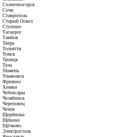
Солнечногорск
Сочи
Ставрополь
Старый Оскол
Ступино
Таганрог
Тамбов
Тверь
Тольятти
Томск
Троицк
Тула
Тюмень
Ульяновск
Фрязино
Химки
Чебоксары
Челябинск
Череповец
Чехов
Щербинка
Щёкино
Щёлково
Электросталь
Ярославль