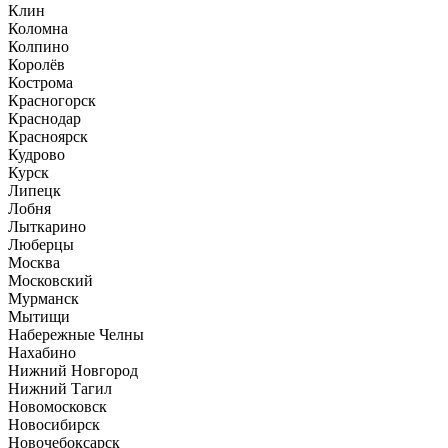
Клин
Коломна
Колпино
Королёв
Кострома
Красногорск
Краснодар
Красноярск
Кудрово
Курск
Липецк
Лобня
Лыткарино
Люберцы
Москва
Московский
Мурманск
Мытищи
Набережные Челны
Нахабино
Нижний Новгород
Нижний Тагил
Новомосковск
Новосибирск
Новочебоксарск