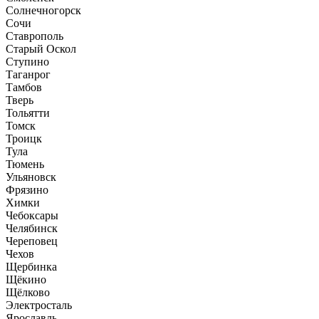
Солнечногорск
Сочи
Ставрополь
Старый Оскол
Ступино
Таганрог
Тамбов
Тверь
Тольятти
Томск
Троицк
Тула
Тюмень
Ульяновск
Фрязино
Химки
Чебоксары
Челябинск
Череповец
Чехов
Щербинка
Щёкино
Щёлково
Электросталь
Ярославль