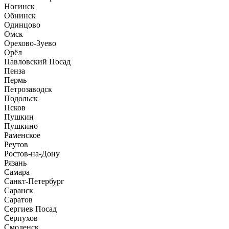
Ногинск
Обнинск
Одинцово
Омск
Орехово-Зуево
Орёл
Павловский Посад
Пенза
Пермь
Петрозаводск
Подольск
Псков
Пушкин
Пушкино
Раменское
Реутов
Ростов-на-Дону
Рязань
Самара
Санкт-Петербург
Саранск
Саратов
Сергиев Посад
Серпухов
Смоленск