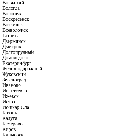
Волжский
Вологда
Воронеж
Воскресенск
Воткинск
Всеволожск
Гатчина
Дзержинск
Дмитров
Долгопрудный
Домодедово
Екатеринбург
Железнодорожный
Жуковский
Зеленоград
Иваново
Ивантеевка
Ижевск
Истра
Йошкар-Ола
Казань
Калуга
Кемерово
Киров
Климовск