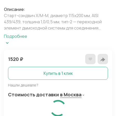
Описание:
Старт-сэндвич Х/М-М, диаметр 115х200 мм, AISI
439/439, толщина 1,0/0,5 мм, тип-2 — переходной
элемент дымоходной системы для соединения
одностенного участка с утеплённой сэндвич-
Подробнее
конструкцией. Закрывает теплоизоляционный слой в
нижней части двустенного стояка, обеспечивая
аккуратный и герметичный стык.
1520
₽
Особенности модели:
— Материал: Нержавеющая сталь AISI 439
Купить в 1 клик
(внутренний и внешний контуры). Ферритный сплав с
добавлением титана и алюминия. Пониженное
Нашли дешевле?
содержание углерода в сочетании с легирующими
Стоимость доставки
в Москва
элементами обеспечивает высокую прочность,
пластичность и стойкость к межкристаллитной
коррозии.
— Конструкция: Тип-2. Внутренний диаметр — 115 мм,