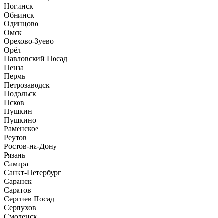
Ногинск
Обнинск
Одинцово
Омск
Орехово-Зуево
Орёл
Павловский Посад
Пенза
Пермь
Петрозаводск
Подольск
Псков
Пушкин
Пушкино
Раменское
Реутов
Ростов-на-Дону
Рязань
Самара
Санкт-Петербург
Саранск
Саратов
Сергиев Посад
Серпухов
Смоленск