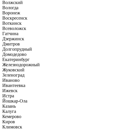
Волжский
Вологда
Воронеж
Воскресенск
Воткинск
Всеволожск
Гатчина
Дзержинск
Дмитров
Долгопрудный
Домодедово
Екатеринбург
Железнодорожный
Жуковский
Зеленоград
Иваново
Ивантеевка
Ижевск
Истра
Йошкар-Ола
Казань
Калуга
Кемерово
Киров
Климовск