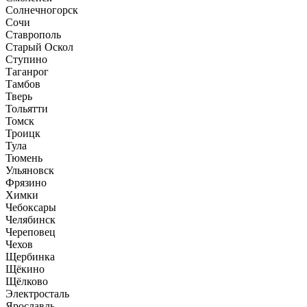
Солнечногорск
Сочи
Ставрополь
Старый Оскол
Ступино
Таганрог
Тамбов
Тверь
Тольятти
Томск
Троицк
Тула
Тюмень
Ульяновск
Фрязино
Химки
Чебоксары
Челябинск
Череповец
Чехов
Щербинка
Щёкино
Щёлково
Электросталь
Ярославль