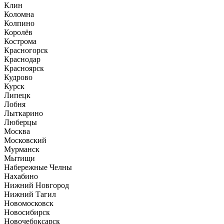
Клин
Коломна
Колпино
Королёв
Кострома
Красногорск
Краснодар
Красноярск
Кудрово
Курск
Липецк
Лобня
Лыткарино
Люберцы
Москва
Московский
Мурманск
Мытищи
Набережные Челны
Нахабино
Нижний Новгород
Нижний Тагил
Новомосковск
Новосибирск
Новочебоксарск