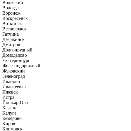
Волжский
Вологда
Воронеж
Воскресенск
Воткинск
Всеволожск
Гатчина
Дзержинск
Дмитров
Долгопрудный
Домодедово
Екатеринбург
Железнодорожный
Жуковский
Зеленоград
Иваново
Ивантеевка
Ижевск
Истра
Йошкар-Ола
Казань
Калуга
Кемерово
Киров
Климовск