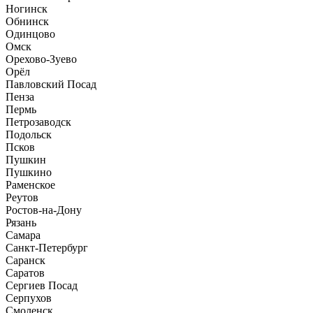
Ногинск
Обнинск
Одинцово
Омск
Орехово-Зуево
Орёл
Павловский Посад
Пенза
Пермь
Петрозаводск
Подольск
Псков
Пушкин
Пушкино
Раменское
Реутов
Ростов-на-Дону
Рязань
Самара
Санкт-Петербург
Саранск
Саратов
Сергиев Посад
Серпухов
Смоленск