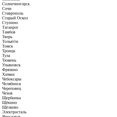
Солнечногорск
Сочи
Ставрополь
Старый Оскол
Ступино
Таганрог
Тамбов
Тверь
Тольятти
Томск
Троицк
Тула
Тюмень
Ульяновск
Фрязино
Химки
Чебоксары
Челябинск
Череповец
Чехов
Щербинка
Щёкино
Щёлково
Электросталь
Ярославль