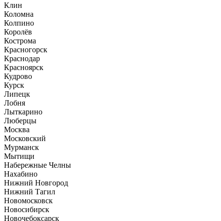
Клин
Коломна
Колпино
Королёв
Кострома
Красногорск
Краснодар
Красноярск
Кудрово
Курск
Липецк
Лобня
Лыткарино
Люберцы
Москва
Московский
Мурманск
Мытищи
Набережные Челны
Нахабино
Нижний Новгород
Нижний Тагил
Новомосковск
Новосибирск
Новочебоксарск