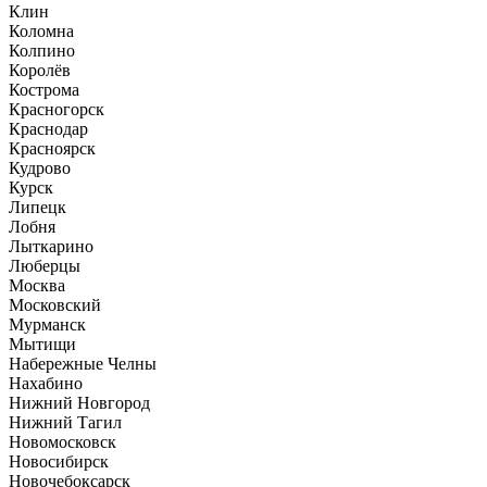
Клин
Коломна
Колпино
Королёв
Кострома
Красногорск
Краснодар
Красноярск
Кудрово
Курск
Липецк
Лобня
Лыткарино
Люберцы
Москва
Московский
Мурманск
Мытищи
Набережные Челны
Нахабино
Нижний Новгород
Нижний Тагил
Новомосковск
Новосибирск
Новочебоксарск