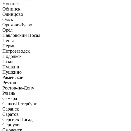
Ногинск
Обнинск
Одинцово
Омск
Орехово-Зуево
Орёл
Павловский Посад
Пенза
Пермь
Петрозаводск
Подольск
Псков
Пушкин
Пушкино
Раменское
Реутов
Ростов-на-Дону
Рязань
Самара
Санкт-Петербург
Саранск
Саратов
Сергиев Посад
Серпухов
Смоленск