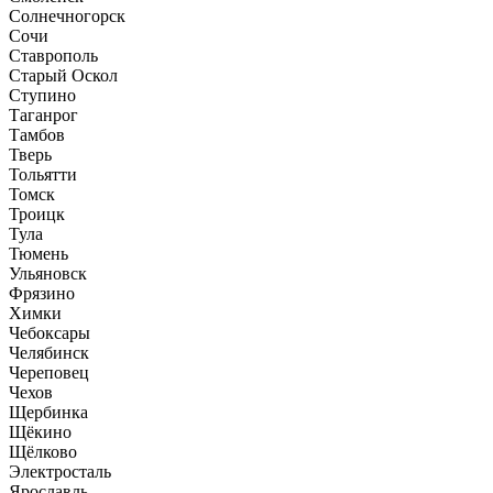
Солнечногорск
Сочи
Ставрополь
Старый Оскол
Ступино
Таганрог
Тамбов
Тверь
Тольятти
Томск
Троицк
Тула
Тюмень
Ульяновск
Фрязино
Химки
Чебоксары
Челябинск
Череповец
Чехов
Щербинка
Щёкино
Щёлково
Электросталь
Ярославль