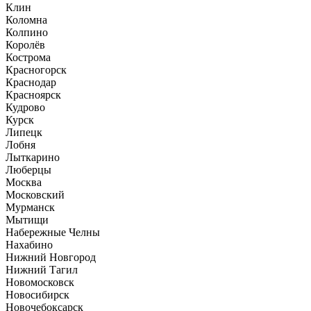
Клин
Коломна
Колпино
Королёв
Кострома
Красногорск
Краснодар
Красноярск
Кудрово
Курск
Липецк
Лобня
Лыткарино
Люберцы
Москва
Московский
Мурманск
Мытищи
Набережные Челны
Нахабино
Нижний Новгород
Нижний Тагил
Новомосковск
Новосибирск
Новочебоксарск