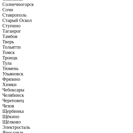
Солнечногорск
Сочи
Ставрополь
Старый Оскол
Ступино
Таганрог
Тамбов
Тверь
Тольятти
Томск
Троицк
Тула
Тюмень
Ульяновск
Фрязино
Химки
Чебоксары
Челябинск
Череповец
Чехов
Щербинка
Щёкино
Щёлково
Электросталь
Ярославль