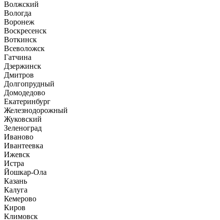
Волжский
Вологда
Воронеж
Воскресенск
Воткинск
Всеволожск
Гатчина
Дзержинск
Дмитров
Долгопрудный
Домодедово
Екатеринбург
Железнодорожный
Жуковский
Зеленоград
Иваново
Ивантеевка
Ижевск
Истра
Йошкар-Ола
Казань
Калуга
Кемерово
Киров
Климовск