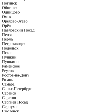
Ногинск
Обнинск
Одинцово
Омск
Орехово-Зуево
Орёл
Павловский Посад
Пенза
Пермь
Петрозаводск
Подольск
Псков
Пушкин
Пушкино
Раменское
Реутов
Ростов-на-Дону
Рязань
Самара
Санкт-Петербург
Саранск
Саратов
Сергиев Посад
Серпухов
Смоленск