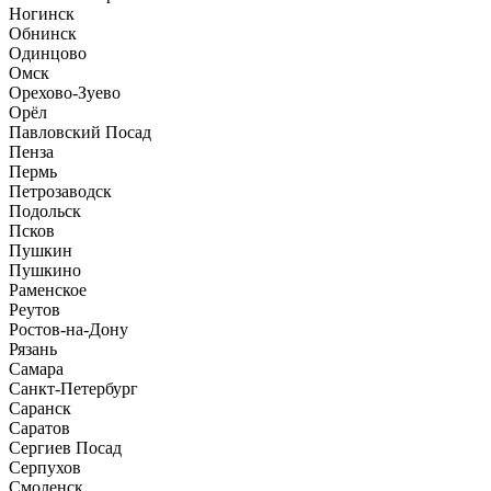
Ногинск
Обнинск
Одинцово
Омск
Орехово-Зуево
Орёл
Павловский Посад
Пенза
Пермь
Петрозаводск
Подольск
Псков
Пушкин
Пушкино
Раменское
Реутов
Ростов-на-Дону
Рязань
Самара
Санкт-Петербург
Саранск
Саратов
Сергиев Посад
Серпухов
Смоленск