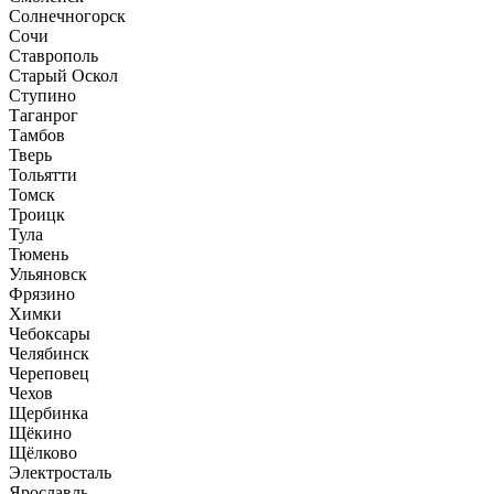
Солнечногорск
Сочи
Ставрополь
Старый Оскол
Ступино
Таганрог
Тамбов
Тверь
Тольятти
Томск
Троицк
Тула
Тюмень
Ульяновск
Фрязино
Химки
Чебоксары
Челябинск
Череповец
Чехов
Щербинка
Щёкино
Щёлково
Электросталь
Ярославль