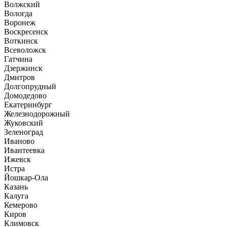
Волжский
Вологда
Воронеж
Воскресенск
Воткинск
Всеволожск
Гатчина
Дзержинск
Дмитров
Долгопрудный
Домодедово
Екатеринбург
Железнодорожный
Жуковский
Зеленоград
Иваново
Ивантеевка
Ижевск
Истра
Йошкар-Ола
Казань
Калуга
Кемерово
Киров
Климовск