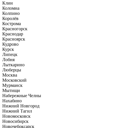
Клин
Коломна
Колпино
Королёв
Кострома
Красногорск
Краснодар
Красноярск
Кудрово
Курск
Липецк
Лобня
Лыткарино
Люберцы
Москва
Московский
Мурманск
Мытищи
Набережные Челны
Нахабино
Нижний Новгород
Нижний Тагил
Новомосковск
Новосибирск
Новочебоксарск