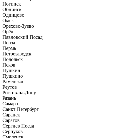
Ногинск
Обнинск
Одинцово
Омск
Орехово-Зуево
Орёл
Павловский Посад
Пенза
Пермь
Петрозаводск
Подольск
Псков
Пушкин
Пушкино
Раменское
Реутов
Ростов-на-Дону
Рязань
Самара
Санкт-Петербург
Саранск
Саратов
Сергиев Посад
Серпухов
Смоленск