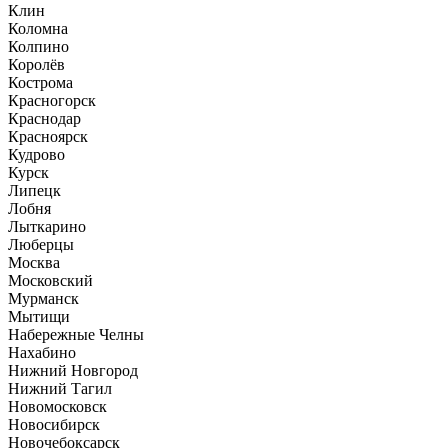
Клин
Коломна
Колпино
Королёв
Кострома
Красногорск
Краснодар
Красноярск
Кудрово
Курск
Липецк
Лобня
Лыткарино
Люберцы
Москва
Московский
Мурманск
Мытищи
Набережные Челны
Нахабино
Нижний Новгород
Нижний Тагил
Новомосковск
Новосибирск
Новочебоксарск