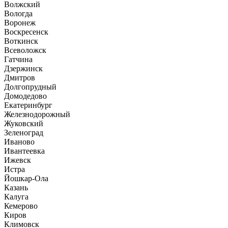
Волжский
Вологда
Воронеж
Воскресенск
Воткинск
Всеволожск
Гатчина
Дзержинск
Дмитров
Долгопрудный
Домодедово
Екатеринбург
Железнодорожный
Жуковский
Зеленоград
Иваново
Ивантеевка
Ижевск
Истра
Йошкар-Ола
Казань
Калуга
Кемерово
Киров
Климовск