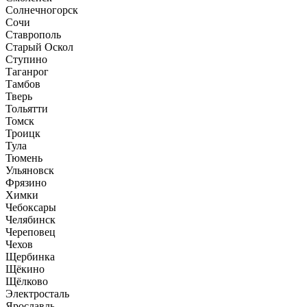
Солнечногорск
Сочи
Ставрополь
Старый Оскол
Ступино
Таганрог
Тамбов
Тверь
Тольятти
Томск
Троицк
Тула
Тюмень
Ульяновск
Фрязино
Химки
Чебоксары
Челябинск
Череповец
Чехов
Щербинка
Щёкино
Щёлково
Электросталь
Ярославль