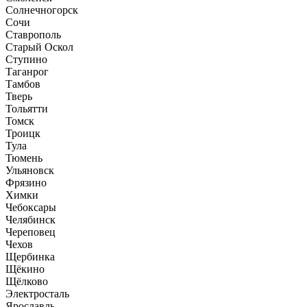
Солнечногорск
Сочи
Ставрополь
Старый Оскол
Ступино
Таганрог
Тамбов
Тверь
Тольятти
Томск
Троицк
Тула
Тюмень
Ульяновск
Фрязино
Химки
Чебоксары
Челябинск
Череповец
Чехов
Щербинка
Щёкино
Щёлково
Электросталь
Ярославль