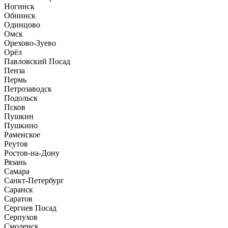
Ногинск
Обнинск
Одинцово
Омск
Орехово-Зуево
Орёл
Павловский Посад
Пенза
Пермь
Петрозаводск
Подольск
Псков
Пушкин
Пушкино
Раменское
Реутов
Ростов-на-Дону
Рязань
Самара
Санкт-Петербург
Саранск
Саратов
Сергиев Посад
Серпухов
Смоленск