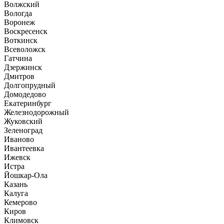
Волжский
Вологда
Воронеж
Воскресенск
Воткинск
Всеволожск
Гатчина
Дзержинск
Дмитров
Долгопрудный
Домодедово
Екатеринбург
Железнодорожный
Жуковский
Зеленоград
Иваново
Ивантеевка
Ижевск
Истра
Йошкар-Ола
Казань
Калуга
Кемерово
Киров
Климовск