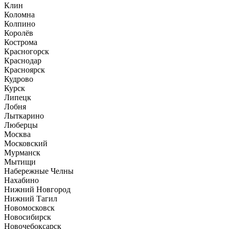
Клин
Коломна
Колпино
Королёв
Кострома
Красногорск
Краснодар
Красноярск
Кудрово
Курск
Липецк
Лобня
Лыткарино
Люберцы
Москва
Московский
Мурманск
Мытищи
Набережные Челны
Нахабино
Нижний Новгород
Нижний Тагил
Новомосковск
Новосибирск
Новочебоксарск