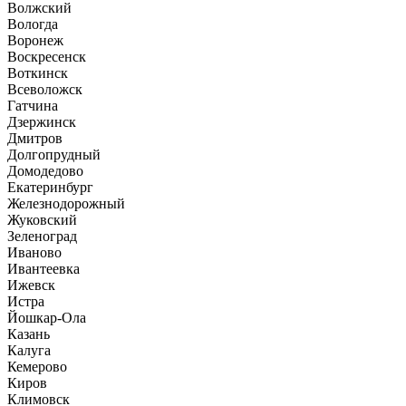
Волжский
Вологда
Воронеж
Воскресенск
Воткинск
Всеволожск
Гатчина
Дзержинск
Дмитров
Долгопрудный
Домодедово
Екатеринбург
Железнодорожный
Жуковский
Зеленоград
Иваново
Ивантеевка
Ижевск
Истра
Йошкар-Ола
Казань
Калуга
Кемерово
Киров
Климовск