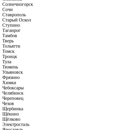
Солнечногорск
Сочи
Ставрополь
Старый Оскол
Ступино
Таганрог
Тамбов
Тверь
Тольятти
Томск
Троицк
Тула
Тюмень
Ульяновск
Фрязино
Химки
Чебоксары
Челябинск
Череповец
Чехов
Щербинка
Щёкино
Щёлково
Электросталь
Ярославль