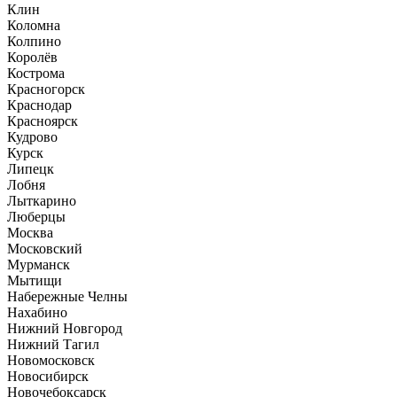
Клин
Коломна
Колпино
Королёв
Кострома
Красногорск
Краснодар
Красноярск
Кудрово
Курск
Липецк
Лобня
Лыткарино
Люберцы
Москва
Московский
Мурманск
Мытищи
Набережные Челны
Нахабино
Нижний Новгород
Нижний Тагил
Новомосковск
Новосибирск
Новочебоксарск