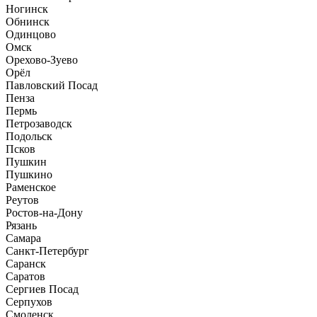
Ногинск
Обнинск
Одинцово
Омск
Орехово-Зуево
Орёл
Павловский Посад
Пенза
Пермь
Петрозаводск
Подольск
Псков
Пушкин
Пушкино
Раменское
Реутов
Ростов-на-Дону
Рязань
Самара
Санкт-Петербург
Саранск
Саратов
Сергиев Посад
Серпухов
Смоленск