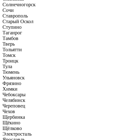
Солнечногорск
Сочи
Ставрополь
Старый Оскол
Ступино
Таганрог
Тамбов
Тверь
Тольятти
Томск
Троицк
Тула
Тюмень
Ульяновск
Фрязино
Химки
Чебоксары
Челябинск
Череповец
Чехов
Щербинка
Щёкино
Щёлково
Электросталь
Ярославль