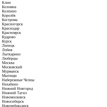
Клин
Коломна
Колпино
Королёв
Кострома
Красногорск
Краснодар
Красноярск
Кудрово
Курск
Липецк
Лобня
Лыткарино
Люберцы
Москва
Московский
Мурманск
Мытищи
Набережные Челны
Нахабино
Нижний Новгород
Нижний Тагил
Новомосковск
Новосибирск
Новочебоксарск