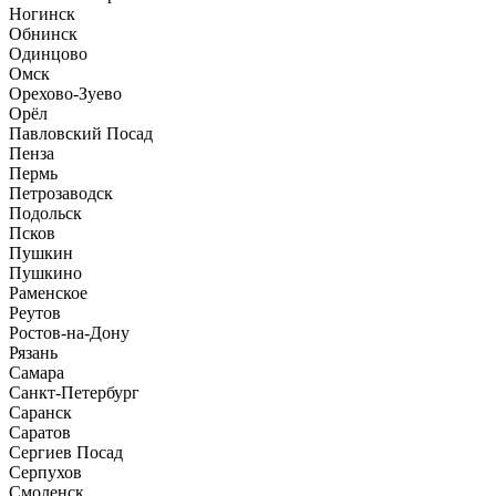
Ногинск
Обнинск
Одинцово
Омск
Орехово-Зуево
Орёл
Павловский Посад
Пенза
Пермь
Петрозаводск
Подольск
Псков
Пушкин
Пушкино
Раменское
Реутов
Ростов-на-Дону
Рязань
Самара
Санкт-Петербург
Саранск
Саратов
Сергиев Посад
Серпухов
Смоленск