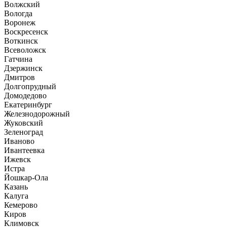
Волжский
Вологда
Воронеж
Воскресенск
Воткинск
Всеволожск
Гатчина
Дзержинск
Дмитров
Долгопрудный
Домодедово
Екатеринбург
Железнодорожный
Жуковский
Зеленоград
Иваново
Ивантеевка
Ижевск
Истра
Йошкар-Ола
Казань
Калуга
Кемерово
Киров
Климовск