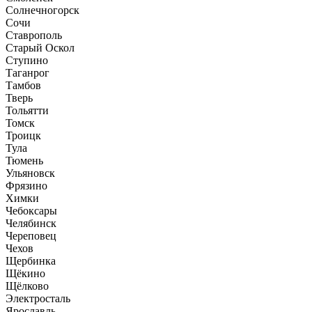
Солнечногорск
Сочи
Ставрополь
Старый Оскол
Ступино
Таганрог
Тамбов
Тверь
Тольятти
Томск
Троицк
Тула
Тюмень
Ульяновск
Фрязино
Химки
Чебоксары
Челябинск
Череповец
Чехов
Щербинка
Щёкино
Щёлково
Электросталь
Ярославль