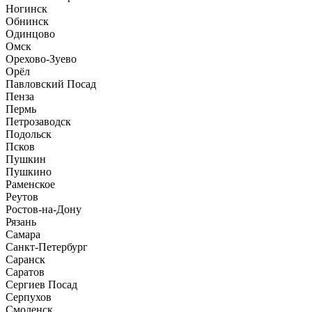
Ногинск
Обнинск
Одинцово
Омск
Орехово-Зуево
Орёл
Павловский Посад
Пенза
Пермь
Петрозаводск
Подольск
Псков
Пушкин
Пушкино
Раменское
Реутов
Ростов-на-Дону
Рязань
Самара
Санкт-Петербург
Саранск
Саратов
Сергиев Посад
Серпухов
Смоленск