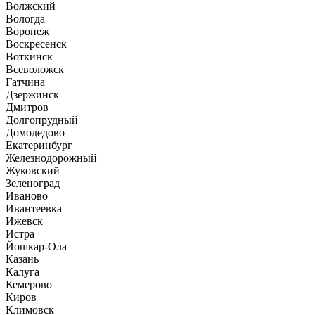
Волжский
Вологда
Воронеж
Воскресенск
Воткинск
Всеволожск
Гатчина
Дзержинск
Дмитров
Долгопрудный
Домодедово
Екатеринбург
Железнодорожный
Жуковский
Зеленоград
Иваново
Ивантеевка
Ижевск
Истра
Йошкар-Ола
Казань
Калуга
Кемерово
Киров
Климовск