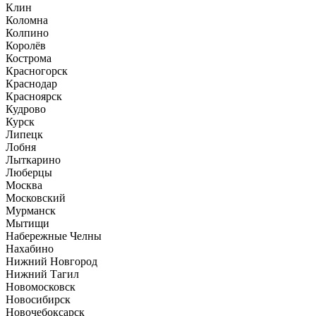
Клин
Коломна
Колпино
Королёв
Кострома
Красногорск
Краснодар
Красноярск
Кудрово
Курск
Липецк
Лобня
Лыткарино
Люберцы
Москва
Московский
Мурманск
Мытищи
Набережные Челны
Нахабино
Нижний Новгород
Нижний Тагил
Новомосковск
Новосибирск
Новочебоксарск