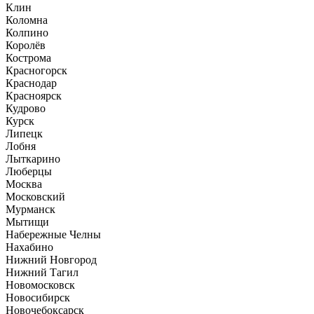
Клин
Коломна
Колпино
Королёв
Кострома
Красногорск
Краснодар
Красноярск
Кудрово
Курск
Липецк
Лобня
Лыткарино
Люберцы
Москва
Московский
Мурманск
Мытищи
Набережные Челны
Нахабино
Нижний Новгород
Нижний Тагил
Новомосковск
Новосибирск
Новочебоксарск