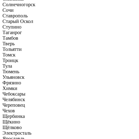
Солнечногорск
Сочи
Ставрополь
Старый Оскол
Ступино
Таганрог
Тамбов
Тверь
Тольятти
Томск
Троицк
Тула
Тюмень
Ульяновск
Фрязино
Химки
Чебоксары
Челябинск
Череповец
Чехов
Щербинка
Щёкино
Щёлково
Электросталь
Ярославль