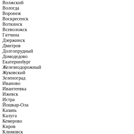
Волжский
Вологда
Воронеж
Воскресенск
Воткинск
Всеволожск
Гатчина
Дзержинск
Дмитров
Долгопрудный
Домодедово
Екатеринбург
Железнодорожный
Жуковский
Зеленоград
Иваново
Ивантеевка
Ижевск
Истра
Йошкар-Ола
Казань
Калуга
Кемерово
Киров
Климовск