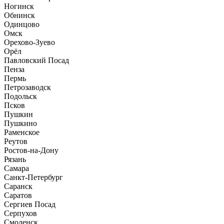
Ногинск
Обнинск
Одинцово
Омск
Орехово-Зуево
Орёл
Павловский Посад
Пенза
Пермь
Петрозаводск
Подольск
Псков
Пушкин
Пушкино
Раменское
Реутов
Ростов-на-Дону
Рязань
Самара
Санкт-Петербург
Саранск
Саратов
Сергиев Посад
Серпухов
Смоленск