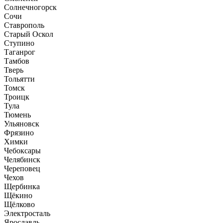
Солнечногорск
Сочи
Ставрополь
Старый Оскол
Ступино
Таганрог
Тамбов
Тверь
Тольятти
Томск
Троицк
Тула
Тюмень
Ульяновск
Фрязино
Химки
Чебоксары
Челябинск
Череповец
Чехов
Щербинка
Щёкино
Щёлково
Электросталь
Ярославль