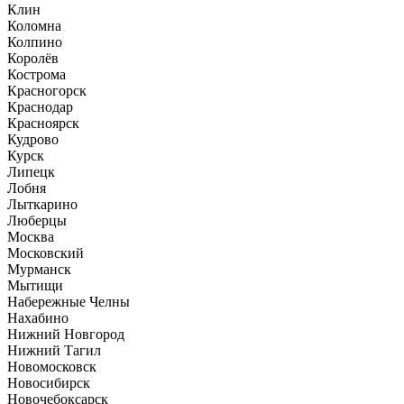
Клин
Коломна
Колпино
Королёв
Кострома
Красногорск
Краснодар
Красноярск
Кудрово
Курск
Липецк
Лобня
Лыткарино
Люберцы
Москва
Московский
Мурманск
Мытищи
Набережные Челны
Нахабино
Нижний Новгород
Нижний Тагил
Новомосковск
Новосибирск
Новочебоксарск