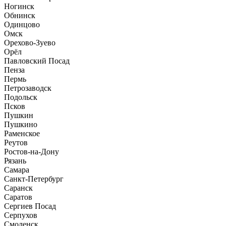
Ногинск
Обнинск
Одинцово
Омск
Орехово-Зуево
Орёл
Павловский Посад
Пенза
Пермь
Петрозаводск
Подольск
Псков
Пушкин
Пушкино
Раменское
Реутов
Ростов-на-Дону
Рязань
Самара
Санкт-Петербург
Саранск
Саратов
Сергиев Посад
Серпухов
Смоленск