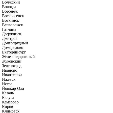
Волжский
Вологда
Воронеж
Воскресенск
Воткинск
Всеволожск
Гатчина
Дзержинск
Дмитров
Долгопрудный
Домодедово
Екатеринбург
Железнодорожный
Жуковский
Зеленоград
Иваново
Ивантеевка
Ижевск
Истра
Йошкар-Ола
Казань
Калуга
Кемерово
Киров
Климовск