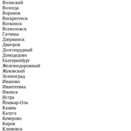
Волжский
Вологда
Воронеж
Воскресенск
Воткинск
Всеволожск
Гатчина
Дзержинск
Дмитров
Долгопрудный
Домодедово
Екатеринбург
Железнодорожный
Жуковский
Зеленоград
Иваново
Ивантеевка
Ижевск
Истра
Йошкар-Ола
Казань
Калуга
Кемерово
Киров
Климовск