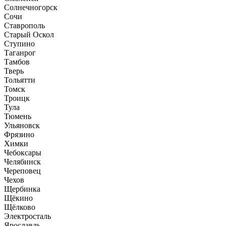
Солнечногорск
Сочи
Ставрополь
Старый Оскол
Ступино
Таганрог
Тамбов
Тверь
Тольятти
Томск
Троицк
Тула
Тюмень
Ульяновск
Фрязино
Химки
Чебоксары
Челябинск
Череповец
Чехов
Щербинка
Щёкино
Щёлково
Электросталь
Ярославль