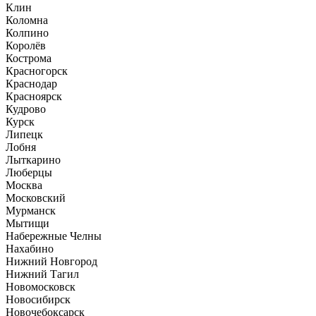
Клин
Коломна
Колпино
Королёв
Кострома
Красногорск
Краснодар
Красноярск
Кудрово
Курск
Липецк
Лобня
Лыткарино
Люберцы
Москва
Московский
Мурманск
Мытищи
Набережные Челны
Нахабино
Нижний Новгород
Нижний Тагил
Новомосковск
Новосибирск
Новочебоксарск