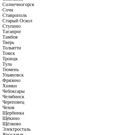
Солнечногорск
Сочи
Ставрополь
Старый Оскол
Ступино
Таганрог
Тамбов
Тверь
Тольятти
Томск
Троицк
Тула
Тюмень
Ульяновск
Фрязино
Химки
Чебоксары
Челябинск
Череповец
Чехов
Щербинка
Щёкино
Щёлково
Электросталь
Ярославль