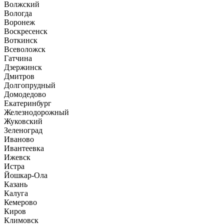
Волжский
Вологда
Воронеж
Воскресенск
Воткинск
Всеволожск
Гатчина
Дзержинск
Дмитров
Долгопрудный
Домодедово
Екатеринбург
Железнодорожный
Жуковский
Зеленоград
Иваново
Ивантеевка
Ижевск
Истра
Йошкар-Ола
Казань
Калуга
Кемерово
Киров
Климовск