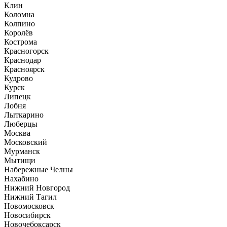
Клин
Коломна
Колпино
Королёв
Кострома
Красногорск
Краснодар
Красноярск
Кудрово
Курск
Липецк
Лобня
Лыткарино
Люберцы
Москва
Московский
Мурманск
Мытищи
Набережные Челны
Нахабино
Нижний Новгород
Нижний Тагил
Новомосковск
Новосибирск
Новочебоксарск