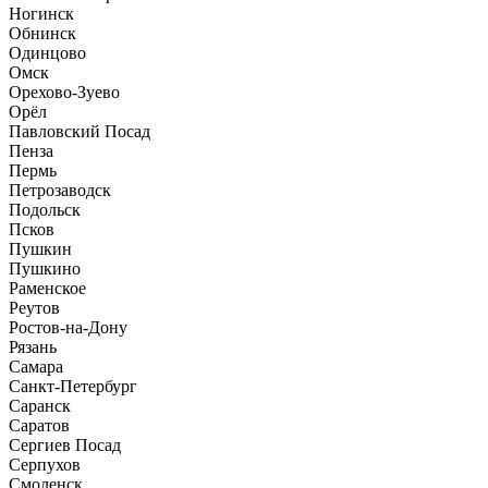
Ногинск
Обнинск
Одинцово
Омск
Орехово-Зуево
Орёл
Павловский Посад
Пенза
Пермь
Петрозаводск
Подольск
Псков
Пушкин
Пушкино
Раменское
Реутов
Ростов-на-Дону
Рязань
Самара
Санкт-Петербург
Саранск
Саратов
Сергиев Посад
Серпухов
Смоленск